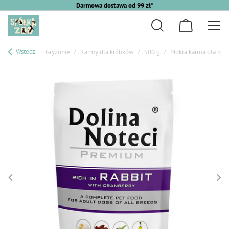
Darmowa dostawa od 99 zł*
Wstecz
Gryzonie
Karmy dla królików
500 g
Mokra karma dla psa 