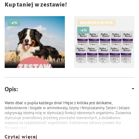
Kup taniej w zestawie!
-4%
NAJLEPSZA OFERTA
-4%
171,00 zł
85,50 zł
179,80 zł
89,90 zł
Opis:
Karma mokra dla psa do 30 kg na
Mokra karma dla psa Dolina
7 dni Dolina Noteci Premium 20 x
Noteci Premium bogata w królika
Warto dbać o pupila każdego dnia! Mięso z królika jest delikatne,
500 g
z żurawiną zestaw 10 x 500 g
lekkostrawne i bogate w aminokwasy, lizyny i fenyloalaniny. Selen i żelazo
odgrywają istotną rolę w stymulacji funkcji obronnych organizmu. Żurawina
stymuluje prawidłowy przebieg procesów trawiennych, a dodatkowo
wpływa na częstotliwość wypróżnień. Codziennie zdrowy posiłek dla
Twojego psa!
Czytaj więcej