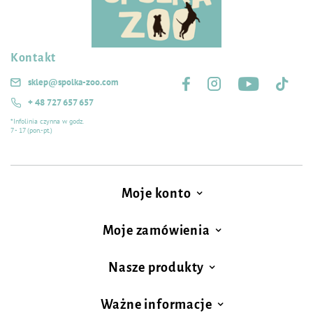
Kontakt
Śledź nas na:
sklep@spolka-zoo.com
+ 48 727 657 657
*Infolinia czynna w godz.
7 - 17 (pon.-pt.)
Moje konto
Moje zamówienia
Nasze produkty
Ważne informacje