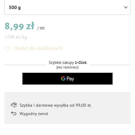
500 g
8,99 zł
/
szt.
17,98 zł / kg
Dodaj do ulubionych
Szybkie zakupy
1-Click
(bez rejestracji)
Szybka i darmowa wysyłka od 99,00 zł.
Wygodny zwrot