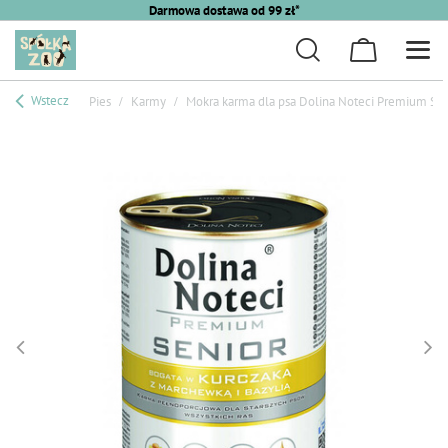
Darmowa dostawa od 99 zł*
Wstecz
Pies
Karmy
Mokra karma dla psa Dolina Noteci Premium Sen