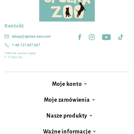
Kontakt
Śledź nas na:
sklep@spolka-zoo.com
+ 48 727 657 657
*Infolinia czynna w godz.
7 - 17 (pon.-pt.)
Moje konto
Moje zamówienia
Nasze produkty
Ważne informacje