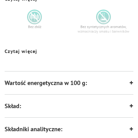
Bez zbóż
Bez syntetycznych aromatów,
wzmacniaczy smaku i barwników
Czytaj więcej
Zawiera nienasycone kwasy
Wspiera odporność
tłuszczowe
Wartość energetyczna w 100 g:
Wspiera florę bakteryjną jelit
Zawiera zestaw witamin i składników
mineralnych
Skład:
Wspiera kości i stawy
Składniki analityczne: