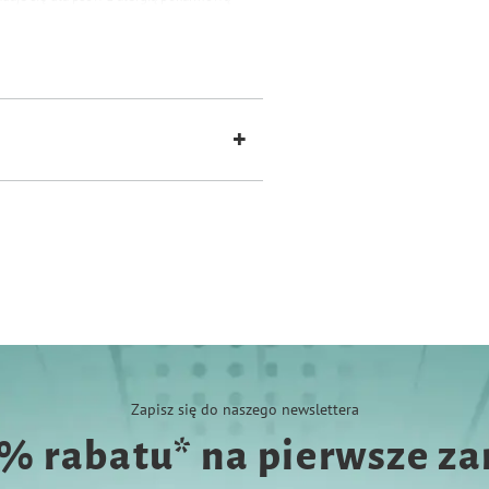
na przez psy.
Zestaw antyoksydantów
 wysokiej jakości składniki, aby Twój
a wspaniały smak czystego mięsa, które
ci, dobrego smaku a przede wszystkim
e do zdrowego funkcjonowania.
Zapisz się do naszego newslettera
0% rabatu* na pierwsze z