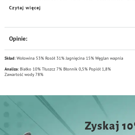
oraz skórną.
Charakteryzuje się wysoką przyswajalnością, jest dobrze tolerowa
Czytaj więcej
zapewnia ochronę systemu immunologicznego.
Starannie dobrano recepturę i
pupil cieszył się zdrowiem i witalnością.
Niezawodny psi nos od razu rozpozn
będzie dla niego prawdziwą ucztą.
Animonda to gwarancja jakości, starannoś
tego, że Twój psi przyjaciel otrzyma w pożywieniu wszystko to co niezbędn
Opinie:
Skład
: Wołowina 53% Rosół 31% Jagnięcina 15% Węglan wapnia
Analiza
: Białko 10% Tłuszcz 7% Błonnik 0,5% Popiół 1,8%
Zawartość wody 78%
Zyskaj 1