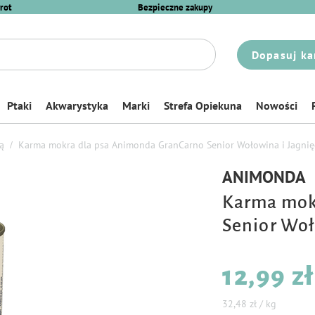
rot
Bezpieczne zakupy
Dopasuj ka
Ptaki
Akwarystyka
Marki
Strefa Opiekuna
Nowości
ą
Karma mokra dla psa Animonda GranCarno Senior Wołowina i Jagnię
ANIMONDA
Karma mok
Senior Woł
12,99 zł
32,48 zł / kg