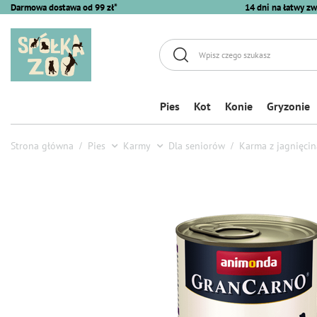
Darmowa dostawa od 99 zł*
14 dni na łatwy zw
Pies
Kot
Konie
Gryzonie
Strona główna
Pies
Karmy
Dla seniorów
Karma z jagnięcin