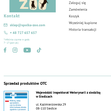
Zaloguj się
Zamówienia
Kontakt
Koszyk
Wcześniej kupione
sklep@spolka-zoo.com
Historia transakcji
+ 48 727 657 657
*Infolinia czynna w godz.
7 - 17 (pon.-pt.)
Sprzedaż produktów OTC
Wojewódzki Inspektorat Weterynarii z siedzibą
w Siedlcach
ul. Kazimierzowska 29
08-110 Siedlce