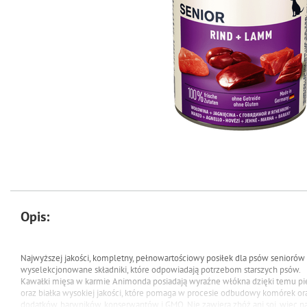
Opis:
Najwyższej jakości, kompletny, pełnowartościowy posiłek dla psów seniorów 
wyselekcjonowane składniki, które odpowiadają potrzebom starszych psów.
Kawałki mięsa w karmie Animonda posiadają wyraźne włókna dzięki temu pie
oraz białka wysokiej jakości, które pomaga w procesie odbudowy komórek o
dodatków, barwników, konserwantów i GMO.
Nie zawiera zbóż ani soi, więc 