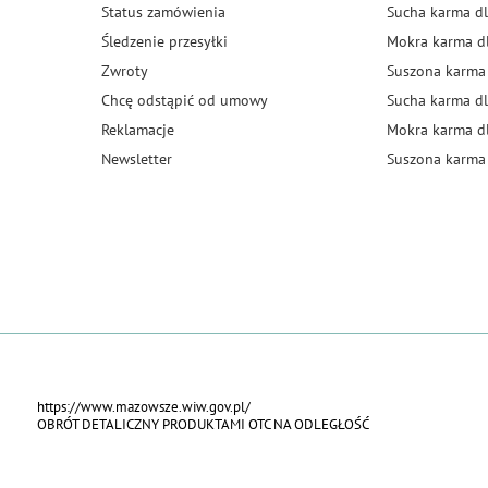
Status zamówienia
Sucha karma dl
Śledzenie przesyłki
Mokra karma d
Zwroty
Suszona karma
Chcę odstąpić od umowy
Sucha karma dl
Reklamacje
Mokra karma d
Newsletter
Suszona karma 
https://www.mazowsze.wiw.gov.pl/
OBRÓT DETALICZNY PRODUKTAMI OTC NA ODLEGŁOŚĆ