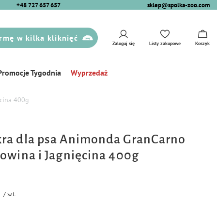
+48 727 657 657
sklep@spolka-zoo.com
rmę w kilka kliknięć
Zaloguj się
Listy zakupowe
Koszyk
Promocje Tygodnia
Wyprzedaż
cina 400g
ra dla psa Animonda GranCarno
owina i Jagnięcina 400g
/
szt.