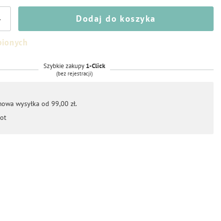
Dodaj do koszyka
+
bionych
Szybkie zakupy
1-Click
(bez rejestracji)
mowa wysyłka od 99,00 zł.
ot