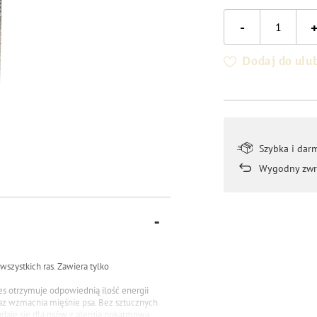
-
Dodaj do ulu
Szybka i dar
Wygodny zwr
wszystkich ras.
Zawiera tylko
s otrzymuje odpowiednią ilość energii
raz wzmacnia mięśnie psa.
Bez sztucznych
nadaje się dla psów z alergią pokarmową