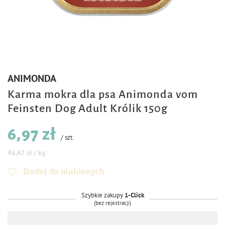
ANIMONDA
Karma mokra dla psa Animonda vom
Feinsten Dog Adult Królik 150g
6,97 zł
/
szt.
46,47 zł / kg
Dodaj do ulubionych
Szybkie zakupy
1-Click
(bez rejestracji)