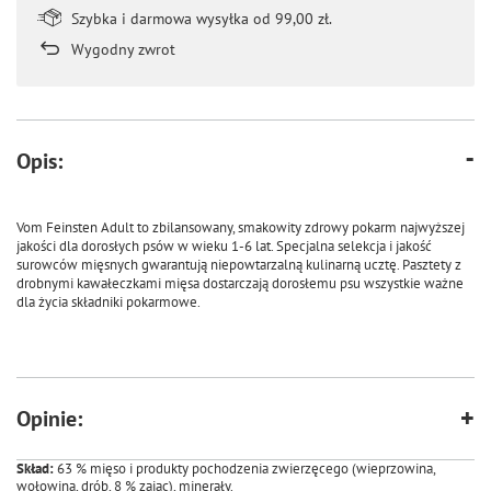
Szybka i darmowa wysyłka od 99,00 zł.
Wygodny zwrot
Opis:
Vom Feinsten Adult to zbilansowany, smakowity zdrowy pokarm najwyższej
jakości dla dorosłych psów w wieku 1-6 lat. Specjalna selekcja i jakość
surowców mięsnych gwarantują niepowtarzalną kulinarną ucztę. Pasztety z
drobnymi kawałeczkami mięsa dostarczają dorosłemu psu wszystkie ważne
dla życia składniki pokarmowe.
Opinie:
Skład:
63 % mięso i produkty pochodzenia zwierzęcego (wieprzowina,
wołowina, drób, 8 % zając), minerały.