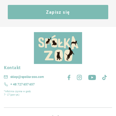
Zapisz się
Kontakt
Śledź nas na:
sklep@spolka-zoo.com
+ 48 727 657 657
*Infolinia czynna w godz.
7 - 17 (pon.-pt.)