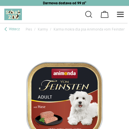
Darmowa dostawa od 99 zł*
Wstecz
Pies
Karmy
Karma mokra dla psa Animonda vom Feinsten Do