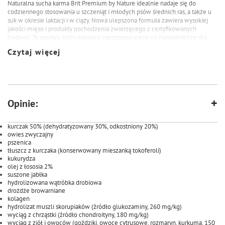
Naturalna sucha karma Brit Premium by Nature idealnie nadaje się do
codziennego stosowania u szczeniąt i młodych psów średnich ras, a także u
suk w okresie laktacji i w ciąży. Nowa ulepszona formuła zawiera wysokiej
jakości mięso i produkty pochodzenia zwierzęcego z certyfikowanych
hodowli. To posiłek, który pokrywa zapotrzebowanie na najważniejsze dla
młodych psów witaminy, minerały i składniki odżywcze, warunkujące jego
Czytaj więcej
prawidłowy rozwój już we wczesnym etapie życia. Dostarcza również
pełnowartościowego białka i cennych kwasów tłuszczowych. Za ich
odpowiedni poziom odpowiada również dodatek oleju z łososia, który
wykazuje właściwości przeciwzapalne oraz wspiera kondycję skóry i sierści.
Sucha karma Brit Premium by Nature w 3-kilogramowym opakowaniu
wzmacnia naturalną odporność, gdyż zawiera substancje prebiotyczne,
Opinie:
owoce i zioła, a także pozytywnie wpływa na rozwój kości i stawów poprzez
obecność m.in. kolagenu, wyciągu z chrząstki i innych substancji
chondroprotekcyjnych.
kurczak 50% (dehydratyzowany 30%, odkostniony 20%)
owies zwyczajny
pszenica
tłuszcz z kurczaka (konserwowany mieszanką tokoferoli)
kukurydza
olej z łososia 2%
suszone jabłka
hydrolizowana wątróbka drobiowa
drożdże browarniane
kolagen
hydrolizat muszli skorupiaków (źródło glukozaminy, 260 mg/kg)
wyciąg z chrząstki (źródło chondroityny, 180 mg/kg)
wyciąg z ziół i owoców (goździki, owoce cytrusowe, rozmaryn, kurkuma, 150