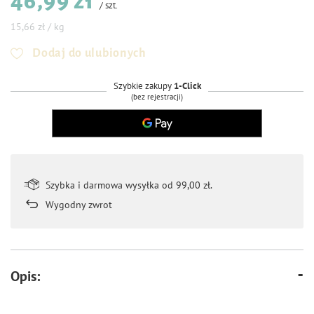
46,99 zł
/
szt.
15,66 zł / kg
Dodaj do ulubionych
Szybkie zakupy
1-Click
(bez rejestracji)
Szybka i darmowa wysyłka od 99,00 zł.
Wygodny zwrot
Opis: