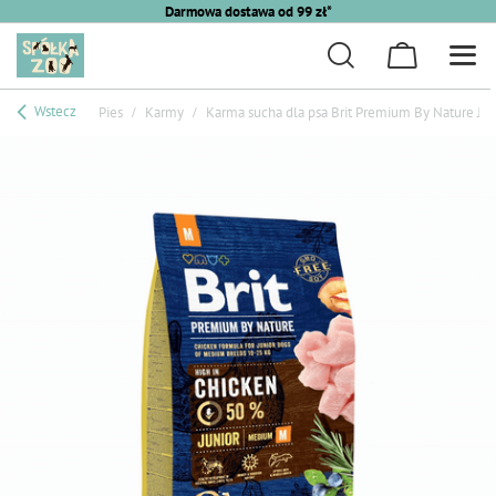
Darmowa dostawa od 99 zł*
Wstecz
Pies
Karmy
Karma sucha dla psa Brit Premium By Nature Ju