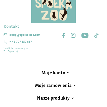
Kontakt
Śledź nas na:
sklep@spolka-zoo.com
+ 48 727 657 657
*Infolinia czynna w godz.
7 - 17 (pon.-pt.)
Moje konto
Moje zamówienia
Nasze produkty