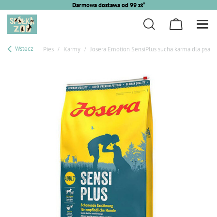
Darmowa dostawa od 99 zł*
Wstecz
Pies
Karmy
Josera Emotion SensiPlus sucha karma dla psa k