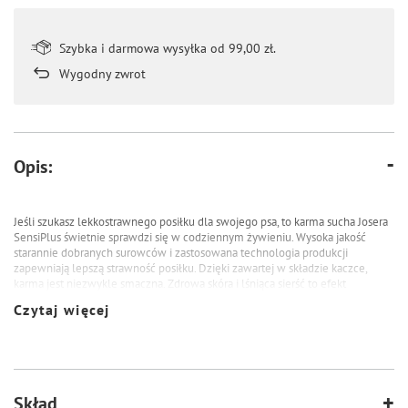
Szybka i darmowa wysyłka od 99,00 zł.
Wygodny zwrot
Opis:
Jeśli szukasz lekkostrawnego posiłku dla swojego psa, to karma sucha Josera
SensiPlus świetnie sprawdzi się w codziennym żywieniu. Wysoka jakość
starannie dobranych surowców i zastosowana technologia produkcji
zapewniają lepszą strawność posiłku. Dzięki zawartej w składzie kaczce,
karma jest niezwykle smaczna. Zdrowa skóra i lśniąca sierść to efekt
wyważonej proporcji pomiędzy kwasami tłuszczowymi Omega 3 i 6. Wspiera
Czytaj więcej
je witamina E, biotyna, metionina oraz najlepiej przyswajalne formy cynku i
miedzi. Karma sucha Josera SensiPlus w 12,5-kilogramowym opakowaniu nie
zawiera konserwantów, sztucznych barwników ani aromatów.
Produkowane w Niemczech w kontrolowanych warunkach
laboratoryjnych
Skład
Karmy zawierają wysokowartościowe składniki, które nie są genetycznie