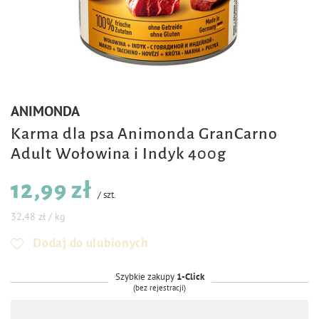
ANIMONDA
Karma dla psa Animonda GranCarno
Adult Wołowina i Indyk 400g
12,99 zł
/
szt.
32,48 zł / kg
Dodaj do ulubionych
Szybkie zakupy
1-Click
(bez rejestracji)