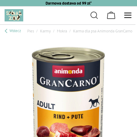
Darmowa dostawa od 99 zł*
Wstecz
Pies
Karmy
Mokra
Karma dla psa Animonda GranCarno Ad