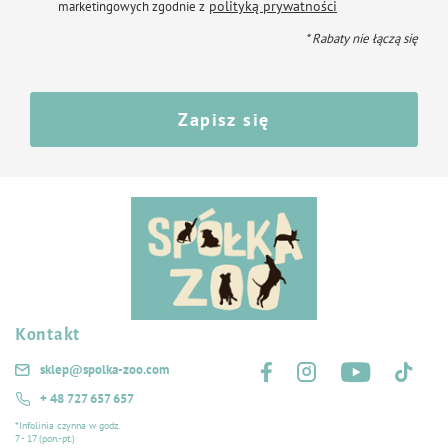
polityką prywatności
marketingowych zgodnie z
* Rabaty nie łączą się
Zapisz się
Kontakt
Śledź nas na:
sklep@spolka-zoo.com
+ 48 727 657 657
*Infolinia czynna w godz.
7 - 17 (pon.-pt.)