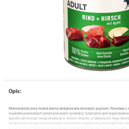
Opis:
Pełnowartościowa mokra karma dedykowana dorosłym pupilom.
Powstała z n
wyselekcjonowanych przed procesem produkcji. GranCarno jest wyprodukow
sposób zachowuje swoją strukturę w dużym stopniu, a najlepszym tego dow
delikatnemu przygotowaniu mięsa zachowano optymalną przyswajalność sk
soi, sztucznych barwników, aromatów i konserwantów, oraz przetworzonego