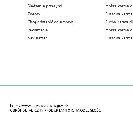
Śledzenie przesyłki
Mokra karma d
Zwroty
Suszona karma
Chcę odstąpić od umowy
Sucha karma dl
Reklamacje
Mokra karma d
Newsletter
Suszona karma 
https://www.mazowsze.wiw.gov.pl/
OBRÓT DETALICZNY PRODUKTAMI OTC NA ODLEGŁOŚĆ