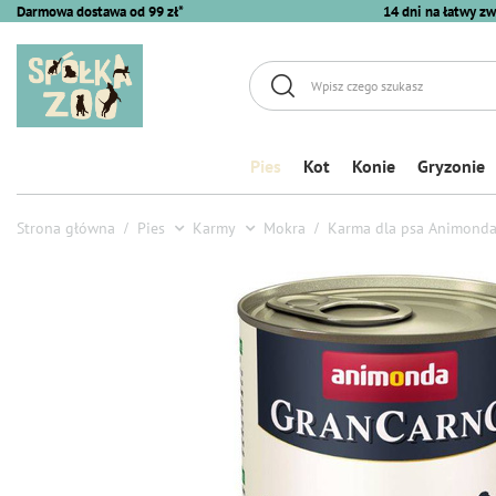
Darmowa dostawa od 99 zł*
14 dni na łatwy zw
Pies
Kot
Konie
Gryzonie
Strona główna
Pies
Karmy
Mokra
Karma dla psa Animonda 