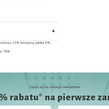
ozycja specjalnie wyselekcjonowanych
oską o zdrowie i witalność naszych pupili
e dostarczamy im wszystko co niezbędne
zymuje wszystkie potrzebne w diecie
bulionu, 15% dziczyzny, jabłka 6%,
ość 78%
Zapisz się do naszego newslettera
0% rabatu* na pierwsze z