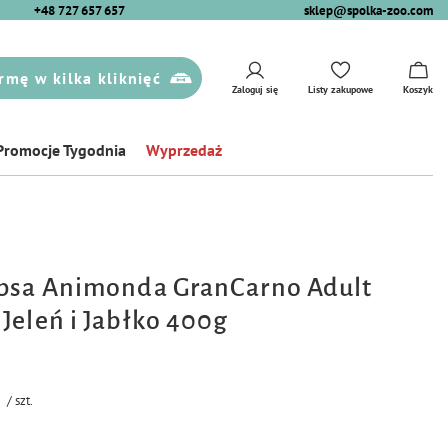
+48 727 657 657
sklep@spolka-zoo.com
rmę w kilka kliknięć
Zaloguj się
Listy zakupowe
Koszyk
Promocje Tygodnia
Wyprzedaż
 psa Animonda GranCarno Adult
Jeleń i Jabłko 400g
/
szt.