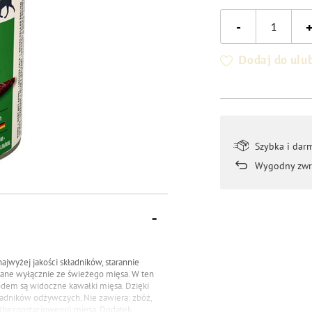
-
Dodaj do ulu
Szybka i dar
Wygodny zwr
ajwyżej jakości składników, starannie
ane wyłącznie ze świeżego mięsa. W ten
odem są widoczne kawałki mięsa.
Dzięki
ładników odżywczych.
Nie zawiera: zbóż,
 (bezpostaciowego) mięsa.
Dodatek