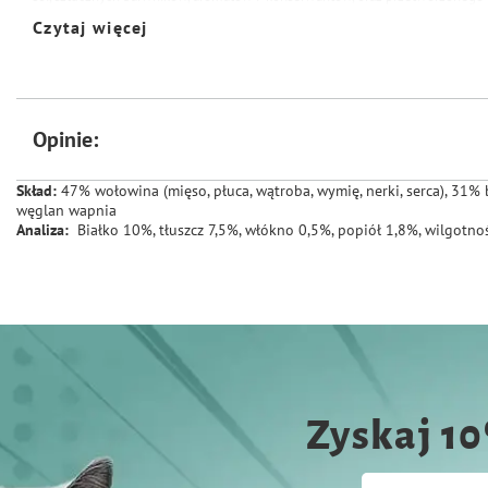
przeciwutleniaczy wzmacnia układ odpornościowy naszego przyjaciela.
Komp
Czytaj więcej
mięs dostarczy idealną dawkę białka, tłuszczu oraz witamin i minerałów.
Z tr
marka Animonda od lat przygotowuje najlepsze posiłki, które gwarantują, ż
do właściwego funkcjonowania.
Animonda to pewność tego, że nasz pies otr
mikro i makro elementy.
Opinie:
Skład:
47% wołowina (mięso, płuca, wątroba, wymię, nerki, serca), 31% 
węglan wapnia
Analiza:
Białko 10%, tłuszcz 7,5%, włókno 0,5%, popiół 1,8%, wilgotn
Zyskaj 1