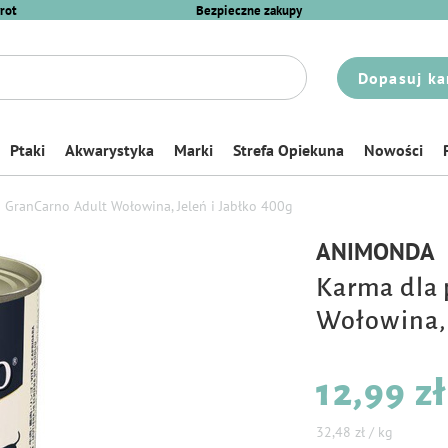
rot
Bezpieczne zakupy
Dopasuj ka
Ptaki
Akwarystyka
Marki
Strefa Opiekuna
Nowości
GranCarno Adult Wołowina, Jeleń i Jabłko 400g
ANIMONDA
Karma dla
Wołowina, 
12,99 zł
32,48 zł / kg