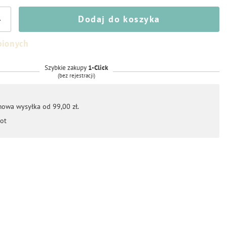
Dodaj do koszyka
+
bionych
Szybkie zakupy
1-Click
(bez rejestracji)
mowa wysyłka od 99,00 zł.
ot