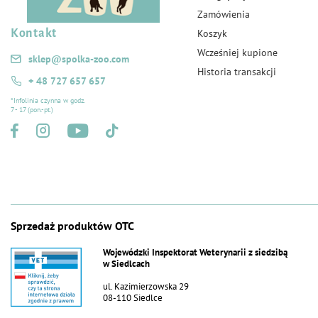
Zamówienia
Kontakt
Koszyk
Wcześniej kupione
sklep@spolka-zoo.com
Historia transakcji
+ 48 727 657 657
*Infolinia czynna w godz.
7 - 17 (pon.-pt.)
Sprzedaż produktów OTC
Wojewódzki Inspektorat Weterynarii z siedzibą
w Siedlcach
ul. Kazimierzowska 29
08-110 Siedlce