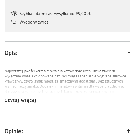
Szybka i darmowa wysyłka od 99,00 zł.
Wygodny zwrot
Opis:
Najwyższej jakości karma mokra dla kotów dorosłych.
Tacka zawiera
wyłącznie wyselekcjonowane gatunki mięsa i specjalnie wybrane surowce.
Prawdziwy, czysty smak mięsa, ze smacznymi dodatkami.
Bez sztucznych
wzmacniaczy smaku.
Dodatek minerałów i witamin dla wsparcia zdrowia.
Nie zawiera soi, żadnych sztucznych barwników, konserwantów, ani
GMO.
Naturalna Tauryna dla wzmocnienia wzroku i serca kota.
Czytaj więcej
Są to kompletne posiłki i małe uczty zarazem, którym nie oprze się żaden
koci konsument.
Opinie: