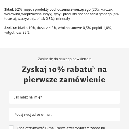
Skład:
52% mięso i produkty pochodzenia zwierzęcego (20% kurczak,
wołowina, wieprzowina, indyk), ryby i produkty pochodzenia rybnego (4%
łososia), warzywa (szpinak 0,5%), minerały.
Analiza:
białko 10%, tłuszcz 4,5%, włókno surowe 0,5%, popiół 1,8%,
wilgotność 82%.
Zapisz się do naszego newslettera
Zyskaj 10% rabatu* na
pierwsze zamówienie
Jak masz na imię?
Podaj swój adres e-mail
Chcę otrzymywać E-mail Newsletter. Wyrażam zgodę na