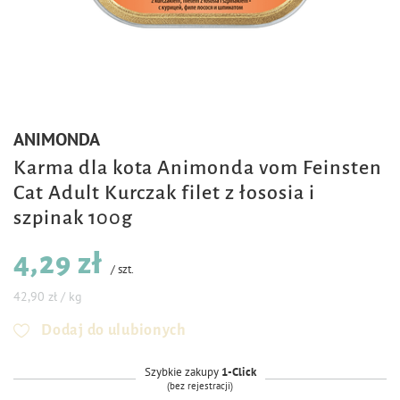
ANIMONDA
Karma dla kota Animonda vom Feinsten
Cat Adult Kurczak filet z łososia i
szpinak 100g
4,29 zł
/
szt.
42,90 zł / kg
Dodaj do ulubionych
Szybkie zakupy
1-Click
(bez rejestracji)