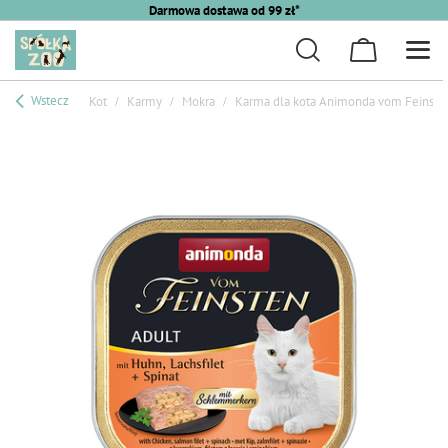
Darmowa dostawa od 99 zł*
Wstecz
Kot
Karmy
Mokra
Karma dla kota Animonda vom Feinsten C