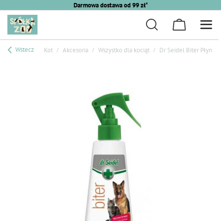
Darmowa dostawa od 99 zł*
Wstecz
Kot
Akcesoria
Wszystko dla kociąt
Dr Seidel Biter Płyn 