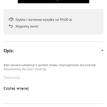
Szybka i darmowa wysyłka od 99,00 zł.
Wygodny zwrot
Opis:
Biter zawiera substancje o gorzkim smaku, nieprzyjemnym dla zwierząt.
Nieszkodliwy dla ludzi i zwierząt.
Zalecenia
Zabezpiecza przed gryzieniem meble, buty, przewody elektryczne i inne
Czytaj więcej
przedmioty
Składniki aktywne
benzoesan denatonium