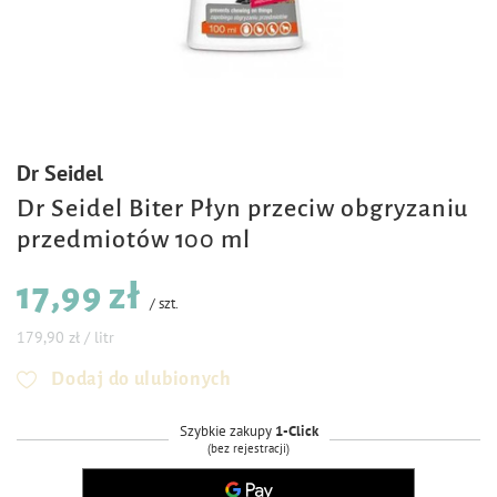
Dr Seidel
Dr Seidel Biter Płyn przeciw obgryzaniu
przedmiotów 100 ml
17,99 zł
/
szt.
179,90 zł / litr
Dodaj do ulubionych
Szybkie zakupy
1-Click
(bez rejestracji)