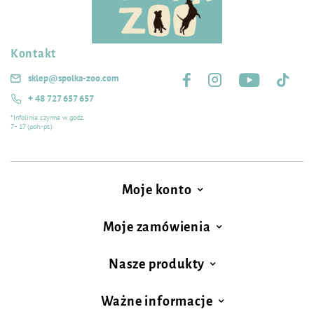
Kontakt
Śledź nas na:
sklep@spolka-zoo.com
+ 48 727 657 657
*Infolinia czynna w godz.
7 - 17 (pon.-pt.)
Moje konto
Moje zamówienia
Nasze produkty
Ważne informacje