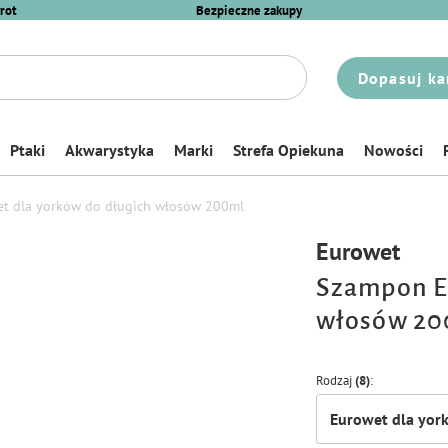
rot
Bezpieczne zakupy
Dopasuj ka
Ptaki
Akwarystyka
Marki
Strefa Opiekuna
Nowości
t dla yorków do długich włosów 200ml
Eurowet
Szampon Eu
włosów 20
Rodzaj
(8)
Eurowet dla yor