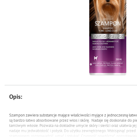
Opis:
Szampon zawiera substancje mające właściwości myjące z jednoczesną łatwoś
są bardzo łatwo absorbowane przez włos i skórę. Nadaje się doskonale do pi
łamliwym włosie. Pozwala na dokładne umycie skóry i sierści oraz ułatwia je
nadaje mu jedwabistość i połysk. Do użytku zewnętrznego. Wstrząsnąć przed u
szamponem, rozprowadzić, umyć i spłukać. Czynność powtórzyć, pozostawiając