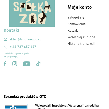
Moje konto
Zaloguj się
Zamówienia
Kontakt
Koszyk
Wcześniej kupione
sklep@spolka-zoo.com
Historia transakcji
+ 48 727 657 657
*Infolinia czynna w godz.
7 - 17 (pon.-pt.)
Sprzedaż produktów OTC
Wojewódzki Inspektorat Weterynarii z siedzibą