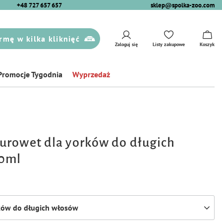
+48 727 657 657
sklep@spolka-zoo.com
rmę w kilka kliknięć
Zaloguj się
Listy zakupowe
Koszyk
Promocje Tygodnia
Wyprzedaż
rowet dla yorków do długich
0ml
ków do długich włosów