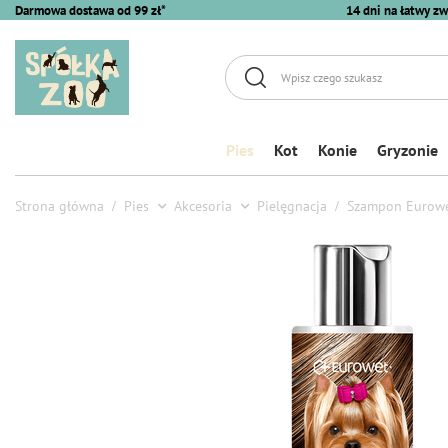
Darmowa dostawa od 99 zł*
14 dni na łatwy zw
Pies
Kot
Konie
Gryzonie
Strona główna
Pies
Akcesoria
Pielęgnacja
Szampon Eurowe