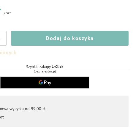
ł
/
szt.
Dodaj do koszyka
+
bionych
Szybkie zakupy
1-Click
(bez rejestracji)
mowa wysyłka od 99,00 zł.
ot