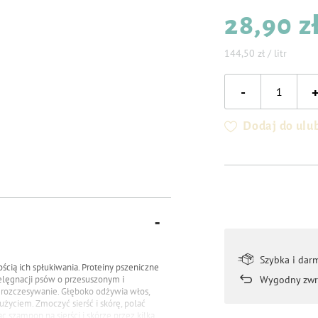
28,90 z
144,50 zł / litr
-
Dodaj do ulu
Szybka i dar
cią ich spłukiwania. Proteiny pszeniczne
elęgnacji psów o przesuszonym i
Wygodny zwr
j rozczesywanie. Głęboko odżywia włos,
życiem. Zmoczyć sierść i skórę, polać
 szampon na sierści i skórze przez kilka