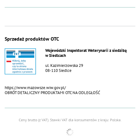
Sprzedaż produktów OTC
Wojewódzki Inspektorat Weterynarii z siedzibą
w Siedlcach
ul. Kazimierzowska 29
08-110 Siedlce
https://www.mazowsze.wiw.gov.pl/
OBRÓT DETALICZNY PRODUKTAMI OTC NA ODLEGŁOŚĆ
Ceny brutto (z VAT).
Stawki VAT dla konsumentów z kraju:
Polska
.