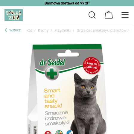
Darmowa dostawa od 99 zł*
Wstecz
Kot
Karmy
Przysmaki
Dr Seidel Smakołyki dla kotów na p