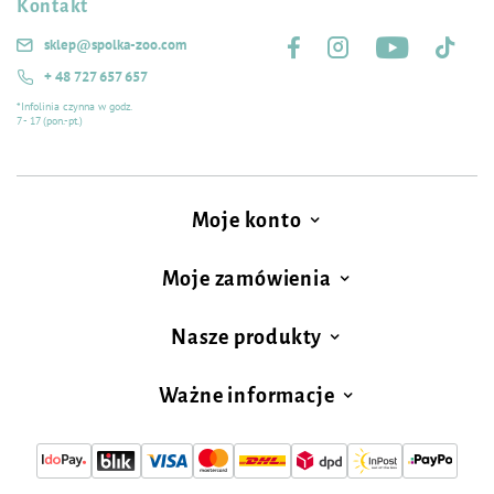
Kontakt
Śledź nas na:
sklep@spolka-zoo.com
+ 48 727 657 657
*Infolinia czynna w godz.
7 - 17 (pon.-pt.)
Moje konto
Moje zamówienia
Nasze produkty
Ważne informacje