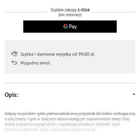
Szybkie zakupy
1-Click
(bez rejestracji)
Szybka i darmowa wysyłka od 99,00 zł.
Wygodny zwrot
Opis:
Jedyny na polskim rynku pełnowartościowy przysmak dla kotów wzbogacony
o olej lniany i cynk w ilościach odpowiadającym suplementom diety! Olej
lniany poprawia wygląd sierści i zapobiega chorobom skórnym. Cynk
zwiększa odporność skóry i przyspiesza gojenie się ran.