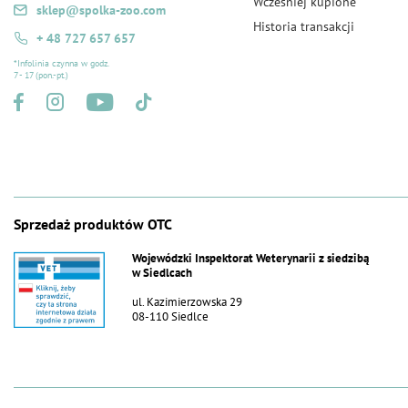
Wcześniej kupione
sklep@spolka-zoo.com
Historia transakcji
+ 48 727 657 657
*Infolinia czynna w godz.
7 - 17 (pon.-pt.)
Sprzedaż produktów OTC
Wojewódzki Inspektorat Weterynarii z siedzibą
w Siedlcach
ul. Kazimierzowska 29
08-110 Siedlce