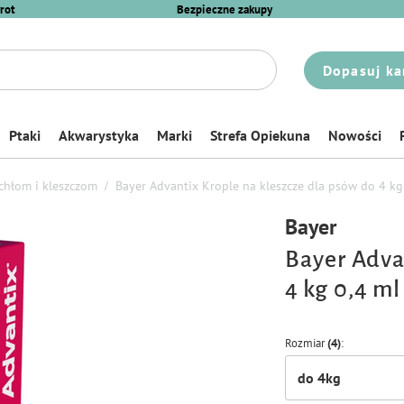
rot
Bezpieczne zakupy
Dopasuj ka
Ptaki
Akwarystyka
Marki
Strefa Opiekuna
Nowości
chłom i kleszczom
Bayer Advantix Krople na kleszcze dla psów do 4 kg 
Bayer
Bayer Adva
4 kg 0,4 ml 
Rozmiar
(4)
do 4kg