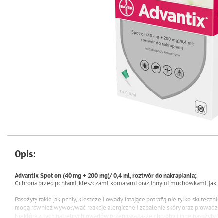
Opis:
Advantix Spot on (40 mg + 200 mg)/ 0,4 ml, roztwór do nakrapiania;
Ochrona przed pchłami, kleszczami, komarami oraz innymi muchówkami, jak
Pasożyty takie jak pchły, kleszcze i owady latające potrafią nie tylko skuteczn
mogą
również wywoływać reakcje alergiczne i zapalenie skóry oraz prowadzi
Niektóre z tych natrętnych owadów przenoszą także choroby i inne pasożyty ta