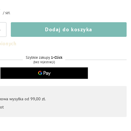
ł
/
szt.
Dodaj do koszyka
+
bionych
Szybkie zakupy
1-Click
(bez rejestracji)
mowa wysyłka od 99,00 zł.
ot