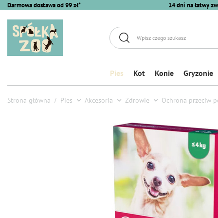
Darmowa dostawa od 99 zł*
14 dni na łatwy zw
Pies
Kot
Konie
Gryzonie
Strona główna
Pies
Akcesoria
Zdrowie
Ochrona przeciw p