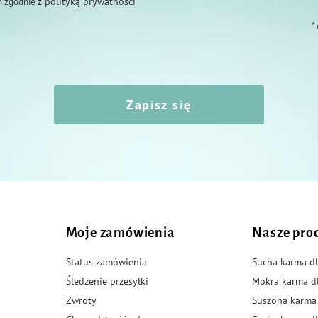
polityką prywatności
 zgodnie z
skóra. Przytknij koniec pipety do skóry i
*
 w trzech miejscach wzdłuż linii
Zapisz się
tyczne, produkty lecznicze wydawane w
i. Zwrot jest możliwy wyłącznie w
Moje zamówienia
Nasze pro
Status zamówienia
Sucha karma dl
Śledzenie przesyłki
Mokra karma d
Zwroty
Suszona karma