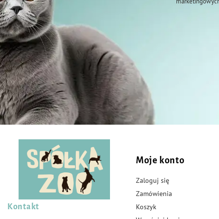
marketingowych
U psów < 25 kg: Rozsuń sierść pomiędzy łopatkami, tak aby widoczna była goła 
kilka razy ją ściśnij, aby wycisnąć zawartość bezpośrednio na skórę.
U psów > 25 kg: Nanieś punktowo całą zawartość pipety w równych częściach
grzbietowej: od łopatek do nasady ogona.
Produkt leczniczy weterynaryjny OTC – brak możliwości zwrotu
Zgodnie z art. 68 ust. 3l ustawy z dnia 6 września 2001 r. – Prawo farmaceu
ramach wysyłkowej sprzedaży produktów leczniczych nie podlegają zwrotow
przypadkach wskazanych w art. 68 ust. 3m Prawa farmaceutycznego.
Moje konto
Zaloguj się
Zamówienia
Kontakt
Koszyk