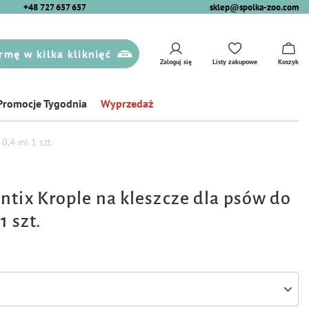
+48 727 657 657
sklep@spolka-zoo.com
rmę w kilka kliknięć
Zaloguj się
Listy zakupowe
Koszyk
Promocje Tygodnia
Wyprzedaż
0,4 ml 1 szt.
ntix Krople na kleszcze dla psów do
1 szt.