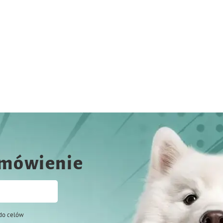
amówienie
do celów