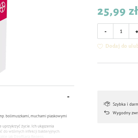
25,99 z
-
Dodaj do ulu
Szybka i dar
Wygodny zwr
 np. bolimuszkami, muchami piaskowymi
ie uprzykrzyć życie. Ich ukąszenia
ć do wtórnych infekcji bakteryjnych.
kie jak Dirofilaria Repens.