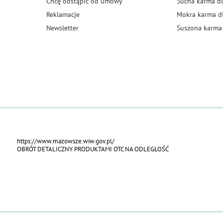
Chcę odstąpić od umowy
Sucha karma dl
Reklamacje
Mokra karma d
Newsletter
Suszona karma 
https://www.mazowsze.wiw.gov.pl/
OBRÓT DETALICZNY PRODUKTAMI OTC NA ODLEGŁOŚĆ