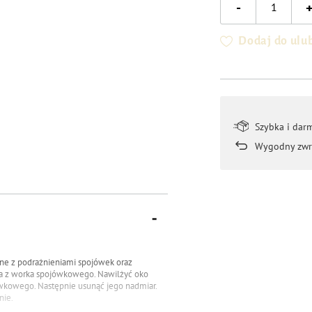
-
Dodaj do ulu
Szybka i dar
Wygodny zwr
ne z podrażnieniami spojówek oraz
ia z worka spojówkowego. Nawilżyć oko
kowego. Następnie usunąć jego nadmiar.
nie.