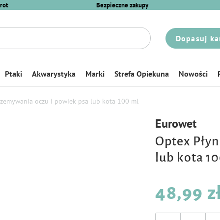
rot
Bezpieczne zakupy
Dopasuj ka
Ptaki
Akwarystyka
Marki
Strefa Opiekuna
Nowości
zemywania oczu i powiek psa lub kota 100 ml
Eurowet
Optex Płyn
lub kota 1
48,99 z