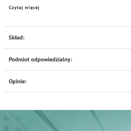
Czytaj więcej
ZASTOSOWANIE
Higiena oczu i powiek.
PRZEZNACZENIE
Skład:
Dla psów i kotów.
OPAKOWANIE
Podmiot odpowiedzialny:
100 ml
Opinie: