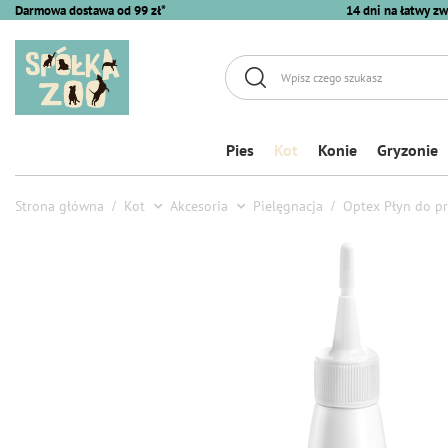
Darmowa dostawa od 99 zł*
14 dni na łatwy zw
Pies
Kot
Konie
Gryzonie
Strona główna
Kot
Akcesoria
Pielęgnacja
Optex Płyn do pr