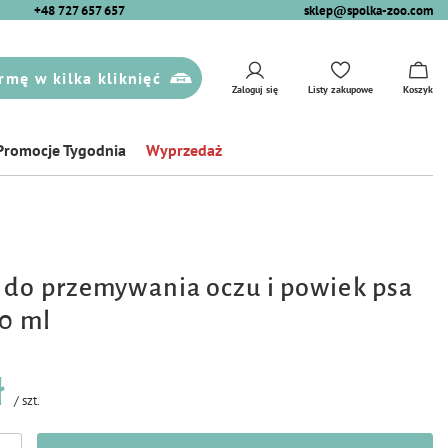
+48 727 657 657
sklep@spolka-zoo.com
rmę w kilka kliknięć
Zaloguj się
Listy zakupowe
Koszyk
Promocje Tygodnia
Wyprzedaż
 do przemywania oczu i powiek psa
00 ml
ł
/
szt.