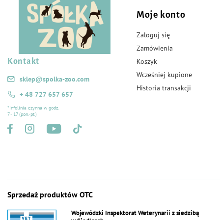
Moje konto
Zaloguj się
Zamówienia
Kontakt
Koszyk
Wcześniej kupione
sklep@spolka-zoo.com
Historia transakcji
+ 48 727 657 657
*Infolinia czynna w godz.
7 - 17 (pon.-pt.)
Sprzedaż produktów OTC
Wojewódzki Inspektorat Weterynarii z siedzibą