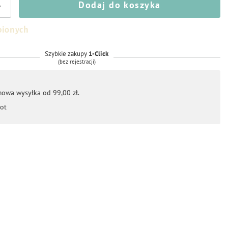
Dodaj do koszyka
+
bionych
Szybkie zakupy
1-Click
(bez rejestracji)
mowa wysyłka od 99,00 zł.
ot