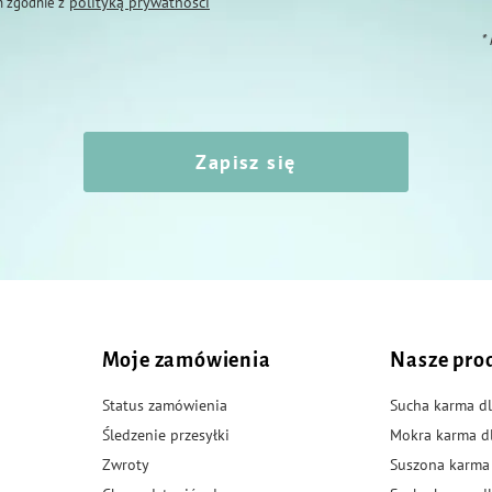
polityką prywatności
 zgodnie z
*
Zapisz się
Moje zamówienia
Nasze pro
Status zamówienia
Sucha karma dl
Śledzenie przesyłki
Mokra karma d
Zwroty
Suszona karma