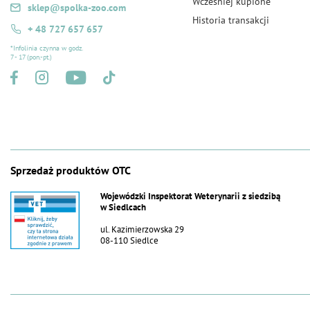
Wcześniej kupione
sklep@spolka-zoo.com
Historia transakcji
+ 48 727 657 657
*Infolinia czynna w godz.
7 - 17 (pon.-pt.)
Sprzedaż produktów OTC
Wojewódzki Inspektorat Weterynarii z siedzibą
w Siedlcach
ul. Kazimierzowska 29
08-110 Siedlce