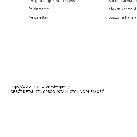
Chcę odstąpić od umowy
Sucha karma dl
Reklamacje
Mokra karma d
Newsletter
Suszona karma 
https://www.mazowsze.wiw.gov.pl/
OBRÓT DETALICZNY PRODUKTAMI OTC NA ODLEGŁOŚĆ