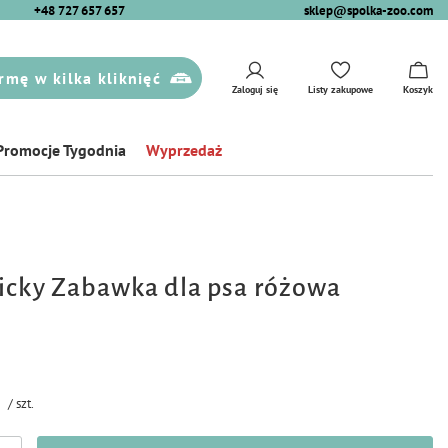
+48 727 657 657
sklep@spolka-zoo.com
rmę w kilka kliknięć
Zaloguj się
Listy zakupowe
Koszyk
Promocje Tygodnia
Wyprzedaż
icky Zabawka dla psa różowa
/
szt.