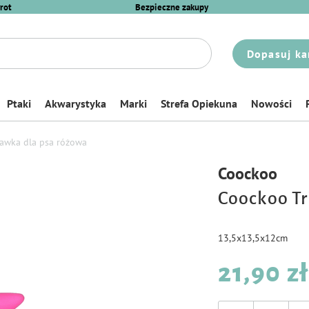
rot
Bezpieczne zakupy
Dopasuj ka
Ptaki
Akwarystyka
Marki
Strefa Opiekuna
Nowości
awka dla psa różowa
Coockoo
Coockoo Tr
13,5x13,5x12cm
21,90 zł