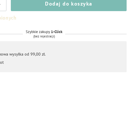
Dodaj do koszyka
+
bionych
Szybkie zakupy
1-Click
(bez rejestracji)
mowa wysyłka od 99,00 zł.
ot