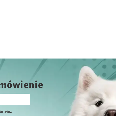
amówienie
do celów