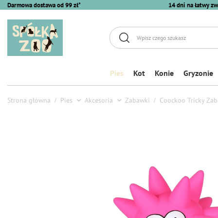
Darmowa dostawa od 99 zł*
14 dni na łatwy zw
Pies
Kot
Konie
Gryzonie
Strona główna
Pies
Akcesoria
Zabawki
Coockoo Tricky Zab