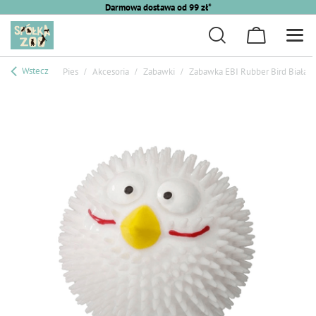
Darmowa dostawa od 99 zł*
Wstecz
Pies
Akcesoria
Zabawki
Zabawka EBI Rubber Bird Biała/W