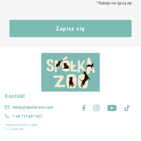
* Rabaty nie łączą się
Zapisz się
Kontakt
Śledź nas na:
sklep@spolka-zoo.com
+ 48 727 657 657
*Infolinia czynna w godz.
7 - 17 (pon.-pt.)