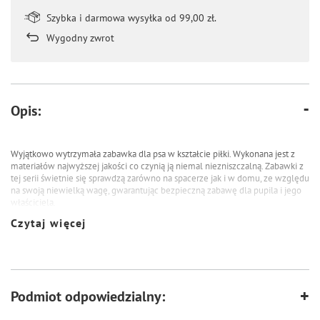
Szybka i darmowa wysyłka od 99,00 zł.
Wygodny zwrot
Opis:
Wyjątkowo wytrzymała zabawka dla psa w kształcie piłki.
Wykonana jest z
materiałów najwyższej jakości co czynią ją niemal niezniszczalną.
Zabawki z
tej serii świetnie się sprawdzą zarówno na spacerze jak i w domu, ze względu
na swoją
niewielką wagę, gwarantując bezpieczną zabawę dla pupila i jego
właściciela.
Czytaj więcej
Dodatkowo wyposażona jest w gumowe wypustki, które masują dziąsła i
zapewniają odpowiednią higienę jamy ustnej.
Zabawka doskonale zaspokoi
instynktowną potrzebę gryzienia przez ząbkujące szczenięta oszczędzając
przy tym meble, ściany czy dłonie właściciela.
Produkty firmy EBI kuszą
swoim kształtem, wyjątkowym zapachem oraz subtelną piszczałką, której
pies nie jest w stanie wyciągnąć.
Gwarantuje to szaloną zabawę ze swoim
Podmiot odpowiedzialny:
pupilem przez długi czas.