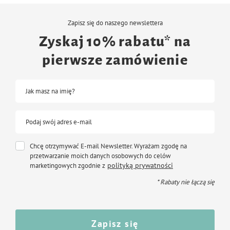
Wykonana została z połączenia dwóch rodzai materiałów minky.
Zapisz się do naszego newslettera
Z jednej strony minky w kropki, z drugiej gładki.
Zyskaj 10% rabatu* na
Obie tkaniny są bardzo mięciutkie i miłe w dotyku. Wszystko po to, aby
zapewnić maksymalny komfort Twojemu pupilowi.
pierwsze zamówienie
Materiały minky znalazły szerokie zastosowanie również w branży dziecięcej.
Jest to bowiem tkanina bezpieczna nawet dla niemowląt, a ponadto długo
zachowuje swój pierwotny wygląd i nie ulega zmechaceniu.
Jak masz na imię?
Psiaki kochają mięciutkie tkaniny :)
Podaj swój adres e-mail
Kolor:
Mix kolorów
Chcę otrzymywać E-mail Newsletter. Wyrażam zgodę na
przetwarzanie moich danych osobowych do celów
polityką prywatności
marketingowych zgodnie z
Rozmiary
(wymiary zewnętrzne):
* Rabaty nie łączą się
1 - 55 x 30cm
Zapisz się