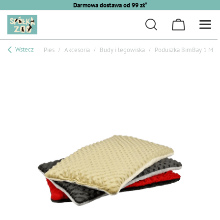
Darmowa dostawa od 99 zł*
Wstecz
Pies
Akcesoria
Budy i legowiska
Poduszka BimBay 1 Mix