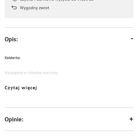
Wygodny zwrot
Opis:
Kołderka
Niezbędna w chłodne wieczory.
Idealna dla psiaków, które lubią odpoczywać w ciepełku.
Czytaj więcej
Może również pełnić funkcję mięciutkiej maty, na której Twój pupil będzie
wylegiwać się do woli.
Stanowi niezbędne wyposażenie każdego psiego domu.
Opinie:
Materiał
Kołderka jest dwustronna.