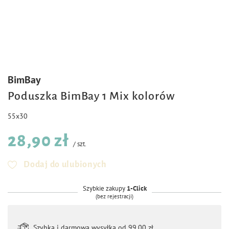
BimBay
Poduszka BimBay 1 Mix kolorów
55x30
28,90 zł
/
szt.
Dodaj do ulubionych
Szybkie zakupy
1-Click
(bez rejestracji)
Szybka i darmowa wysyłka od 99,00 zł.