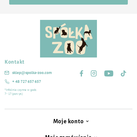
Sposób pielęgnacji:
Zaleca się pranie ręczne w temperaturze 30 stopni C.
Nie prasować i nie suszyć mechanicznie.
Kontakt
Śledź nas na:
sklep@spolka-zoo.com
+ 48 727 657 657
*Infolinia czynna w godz.
7 - 17 (pon.-pt.)
Moje konto