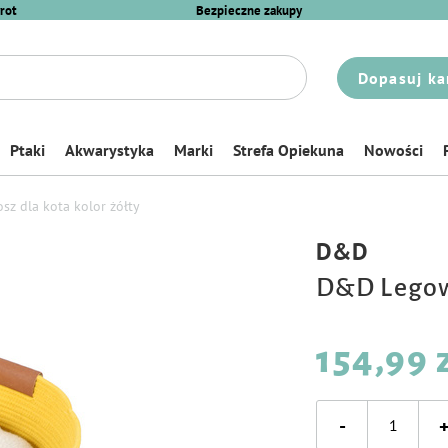
rot
Bezpieczne zakupy
Dopasuj ka
Ptaki
Akwarystyka
Marki
Strefa Opiekuna
Nowości
z dla kota kolor żółty
D&D
D&D Legowi
154,99 
-