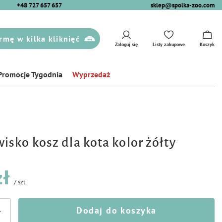
+48 727 657 657
sklep@spolka-zoo.com
rmę w kilka kliknięć
Zaloguj się
Listy zakupowe
Koszyk
Promocje Tygodnia
Wyprzedaż
sko kosz dla kota kolor żółty
zł
/
szt.
Dodaj do koszyka
+