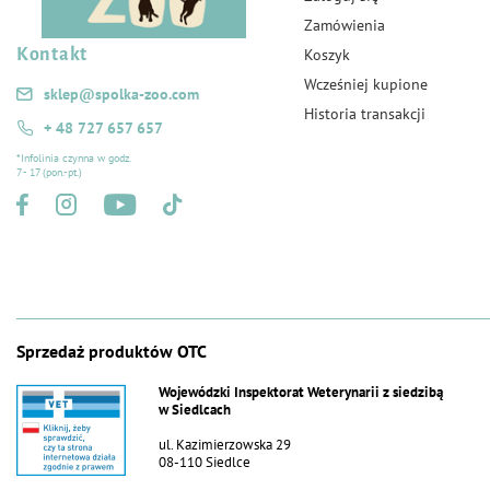
Zamówienia
Kontakt
Koszyk
Wcześniej kupione
sklep@spolka-zoo.com
Historia transakcji
+ 48 727 657 657
*Infolinia czynna w godz.
7 - 17 (pon.-pt.)
Sprzedaż produktów OTC
Wojewódzki Inspektorat Weterynarii z siedzibą
w Siedlcach
ul. Kazimierzowska 29
08-110 Siedlce