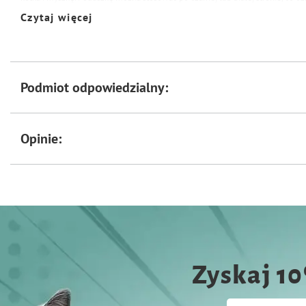
widoczne. Nowoczesny design pasuje do każdego wnętrza.
Czytaj więcej
Wymiary: 57x57x20cm
Podmiot odpowiedzialny:
Opinie:
Zyskaj 1