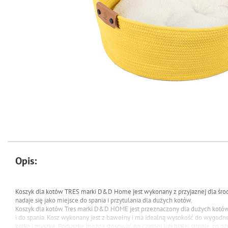
Opis:
Koszyk dla kotów TRES marki D&D Home jest wykonany z przyjaznej dla środ
nadaje się jako miejsce do spania i przytulania dla dużych kotów.
Koszyk dla kotów Tres marki D&D HOME jest przeznaczony dla dużych kotów 
i do spania. Kosz wykonany jest z bawełny i ma idealną wysokość do wygodn
kotka i myszkę. Poduszkę można stosować po czarnej lub białej stronie, co o