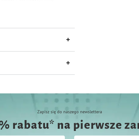
Zapisz się do naszego newslettera
0% rabatu* na pierwsze z