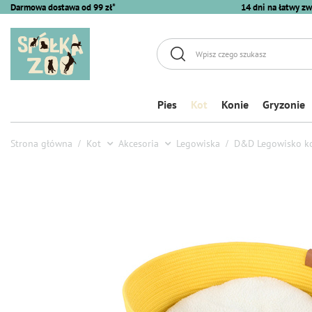
Darmowa dostawa od 99 zł*
14 dni na łatwy zw
Pies
Kot
Konie
Gryzonie
Strona główna
Kot
Akcesoria
Legowiska
D&D Legowisko kos