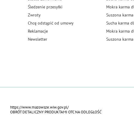
Śledzenie przesyłki
Mokra karma d
Zwroty
Suszona karma
Chcę odstąpić od umowy
Sucha karma dl
Reklamacje
Mokra karma d
Newsletter
Suszona karma 
https://www.mazowsze.wiw.gov.pl/
OBRÓT DETALICZNY PRODUKTAMI OTC NA ODLEGŁOŚĆ