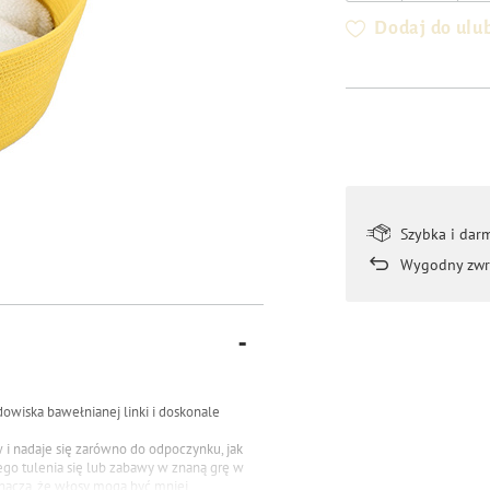
Dodaj do ulu
Szybka i dar
Wygodny zwr
owiska bawełnianej linki i doskonale
i nadaje się zarówno do odpoczynku, jak
ego tulenia się lub zabawy w znaną grę w
znacza, że włosy mogą być mniej