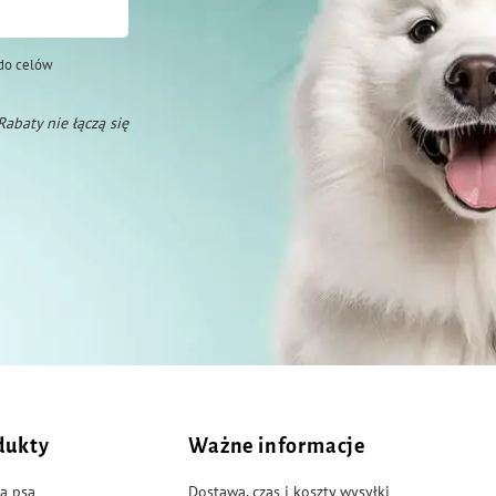
do celów
 Rabaty nie łączą się
dukty
Ważne informacje
a psa
Dostawa, czas i koszty wysyłki