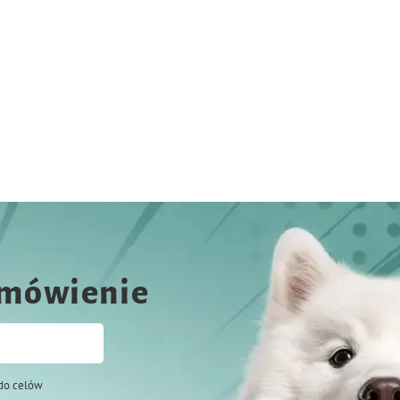
amówienie
do celów