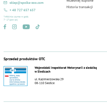
Wcześniej kupione
sklep@spolka-zoo.com
Historia transakcji
+ 48 727 657 657
*Infolinia czynna w godz.
7 - 17 (pon.-pt.)
Sprzedaż produktów OTC
Wojewódzki Inspektorat Weterynarii z siedzibą
w Siedlcach
ul. Kazimierzowska 29
08-110 Siedlce