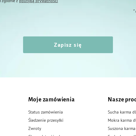
polityką prywatności
 zgodnie z
*
Zapisz się
Moje zamówienia
Nasze pro
Status zamówienia
Sucha karma dl
Śledzenie przesyłki
Mokra karma d
Zwroty
Suszona karma