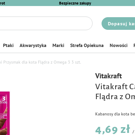
rot
Bezpieczne zakupy
Dopasuj ka
Ptaki
Akwarystyka
Marki
Strefa Opiekuna
Nowości
ini Przysmak dla kota Flądra z Omega 3 3 szt.
Vitakraft
Vitakraft C
Flądra z Om
Kabanosy dla kota be
4,69 zł