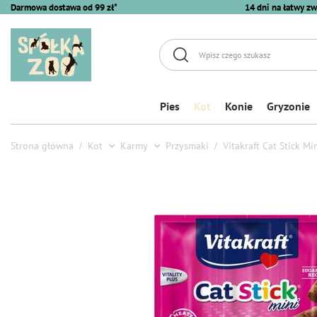
Darmowa dostawa od 99 zł*
14 dni na łatwy zw
Pies
Kot
Konie
Gryzonie
Strona główna
Kot
Karmy
Przysmaki
Vitakraft Cat Stick M