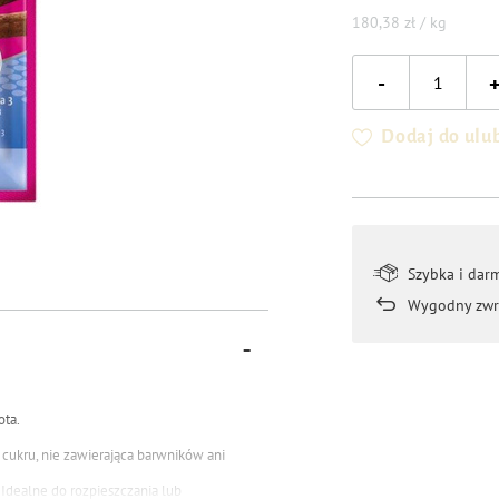
180,38 zł / kg
-
Dodaj do ulu
Szybka i dar
Wygodny zwr
ota.
cukru, nie zawierająca barwników ani
Idealne do rozpieszczania lub