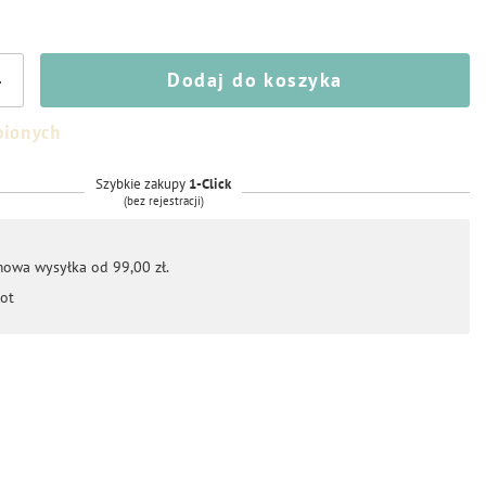
Dodaj do koszyka
+
bionych
Szybkie zakupy
1-Click
(bez rejestracji)
mowa wysyłka od 99,00 zł.
ot