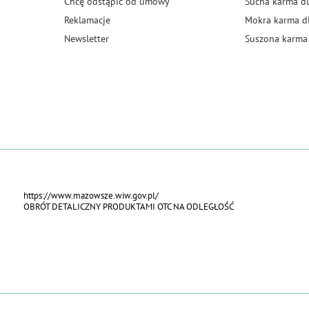
Chcę odstąpić od umowy
Sucha karma dl
Reklamacje
Mokra karma d
Newsletter
Suszona karma 
https://www.mazowsze.wiw.gov.pl/
OBRÓT DETALICZNY PRODUKTAMI OTC NA ODLEGŁOŚĆ