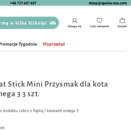
+48 727 657 657
sklep@spolka-zoo.com
rmę w kilka kliknięć
Zaloguj się
Listy zakupowe
Koszyk
Promocje Tygodnia
Wyprzedaż
at Stick Mini Przysmak dla kota
ega 3 3 szt.
z dodatku cukru z flądrą i kwasami omega 3
/
szt.