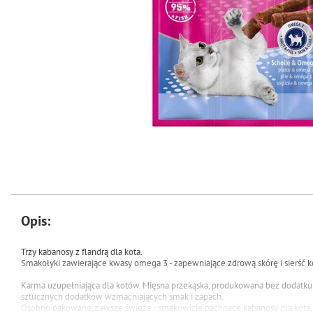
Opis:
Trzy kabanosy z flandrą dla kota.
Smakołyki zawierające kwasy omega 3 - zapewniające zdrową skórę i sierść k
Karma uzupełniająca dla kotów. Mięsna przekąska, produkowana bez dodatku 
sztucznych dodatków wzmacniających smak i zapach.
Osobno pakowane, zawsze świeże i smakowicie pachnące kabanosy dla kota. 