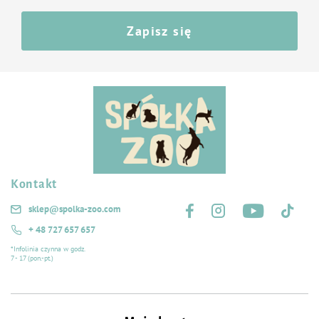
Zapisz się
Kontakt
Śledź nas na:
sklep@spolka-zoo.com
+ 48 727 657 657
*Infolinia czynna w godz.
7 - 17 (pon.-pt.)