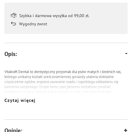
Szybka i darmowa wysyłka od 99,00 zł.
Wygodny zwrot
Opis:
Vitakraft Dental to dentystyczny przysmak dla psów małych i średnich ras,
którego unikalny kształt sześcioramiennej gwiazdy ułatwia dokładne
czyszczenie zębów, wspiera usuwanie osadu i zapobiega odkładaniu się
kamienia nazębnego. Dzięki temu specjalnemu kształtowi produkt
dodatkowo masuje dziąsła psa, a zawarty w nim cynk przeciwdziała
zapaleniu dziąseł i przyczynia się do gojenia ran w pysku. Opakowanie
Czytaj więcej
zawiera 7 patyczków.
Opinie: