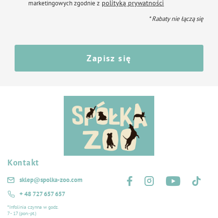
polityką prywatności
marketingowych zgodnie z
szczotkowanie gęstej sierści i delikatne jej rozczesywanie. Rozczesuje, nadaje
sierści połysk i objętość.
* Rabaty nie łączą się
Szczotka pneumatyczna jest odpowiednia do sierści długiej.
Wymiary produktu: 67 x 40 x 235 mm
Zapisz się
Towar po otwarciu i użyciu ze względów higienicznych nie podlega
zwrotowi.
Kontakt
Śledź nas na:
sklep@spolka-zoo.com
+ 48 727 657 657
*Infolinia czynna w godz.
7 - 17 (pon.-pt.)