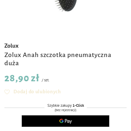
Zolux
Zolux Anah szczotka pneumatyczna
duża
28,90 zł
/
szt.
Dodaj do ulubionych
Szybkie zakupy
1-Click
(bez rejestracji)