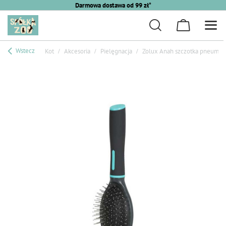
Darmowa dostawa od 99 zł*
Wstecz
Kot
Akcesoria
Pielęgnacja
Zolux Anah szczotka pneumat