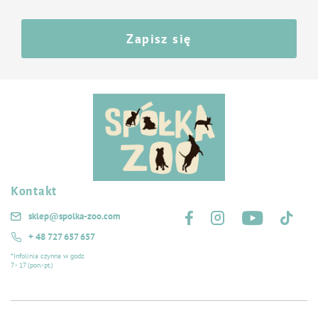
Zapisz się
Kontakt
Śledź nas na:
sklep@spolka-zoo.com
+ 48 727 657 657
*Infolinia czynna w godz.
7 - 17 (pon.-pt.)