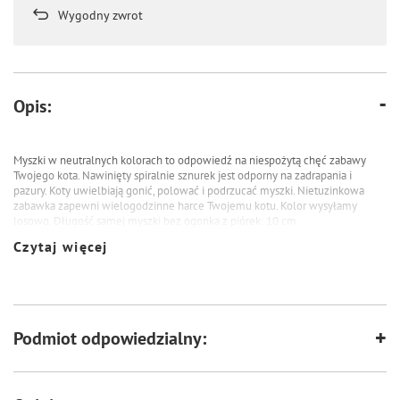
Wygodny zwrot
Opis:
Myszki w neutralnych kolorach to odpowiedź na niespożytą chęć zabawy
Twojego kota. Nawinięty spiralnie sznurek jest odporny na zadrapania i
pazury. Koty uwielbiają gonić, polować i podrzucać myszki. Nietuzinkowa
zabawka zapewni wielogodzinne harce Twojemu kotu. Kolor wysyłamy
losowo. Długość samej myszki bez ogonka z piórek: 10 cm.
Czytaj więcej
Podmiot odpowiedzialny: