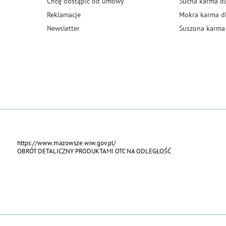
Chcę odstąpić od umowy
Sucha karma dl
Reklamacje
Mokra karma d
Newsletter
Suszona karma 
https://www.mazowsze.wiw.gov.pl/
OBRÓT DETALICZNY PRODUKTAMI OTC NA ODLEGŁOŚĆ