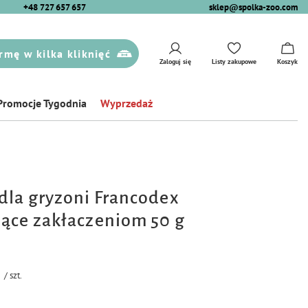
+48 727 657 657
sklep@spolka-zoo.com
rmę w kilka kliknięć
Zaloguj się
Listy zakupowe
Koszyk
Promocje Tygodnia
Wyprzedaż
dla gryzoni Francodex
ące zakłaczeniom 50 g
/
szt.