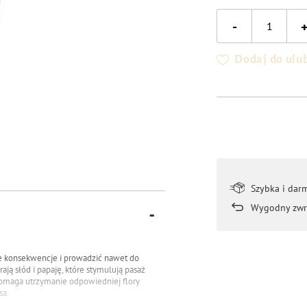
-
Dodaj do ulu
Szybka i dar
Wygodny zwr
ne konsekwencje i prowadzić nawet do
ą słód i papaję, które stymulują pasaż
pomaga utrzymanie odpowiedniej flory
sa.