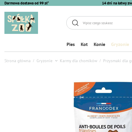
Darmowa dostawa od 99 zł*
14 dni na łatwy zw
Pies
Kot
Konie
Gryzonie
Strona główna
Gryzonie
Karmy dla chomików
Przysmaki dla g