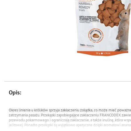
Opis:
Okres linienia u królików sprzyja zakłaczeniu żołądka, co może mieć poważ
zatrzymania pasażu. Przekąski zapobiegające zakłaczeniu FRANCODEX zawieraj
przewodu pokarmowego i ograniczają zakłaczenie, a także inulinę, która ws
jelitowej. Ponadto przekąski są wyjątkowo apetyczne dzięki aromatowi anana