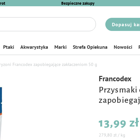
rot
Bezpieczne zakupy
Dopasuj ka
Ptaki
Akwarystyka
Marki
Strefa Opiekuna
Nowości
ryzoni Francodex zapobiegające zakłaczeniom 50 g
Francodex
Przysmaki 
zapobiegaj
13,99 zł
279,80 zł / kg