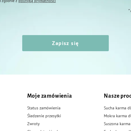
polityką prywatności
 zgodnie z
*
Zapisz się
Moje zamówienia
Nasze pro
Status zamówienia
Sucha karma dl
Śledzenie przesyłki
Mokra karma d
Zwroty
Suszona karma