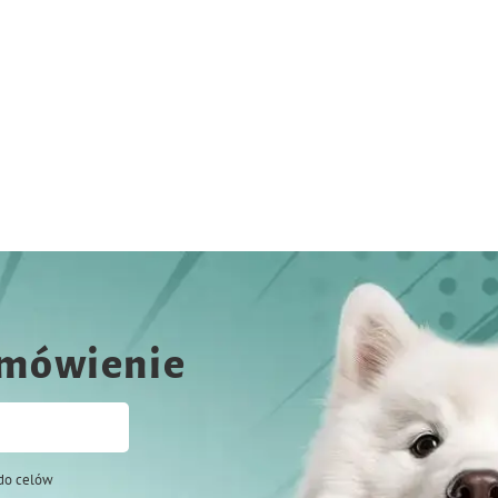
amówienie
do celów