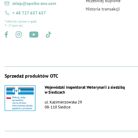
Wcześniej kupione
sklep@spolka-zoo.com
Historia transakcji
+ 48 727 657 657
*Infolinia czynna w godz.
7 - 17 (pon.-pt.)
Sprzedaż produktów OTC
Wojewódzki Inspektorat Weterynarii z siedzibą
w Siedlcach
ul. Kazimierzowska 29
08-110 Siedlce