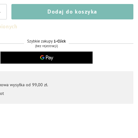
Dodaj do koszyka
+
bionych
Szybkie zakupy
1-Click
(bez rejestracji)
mowa wysyłka od 99,00 zł.
ot