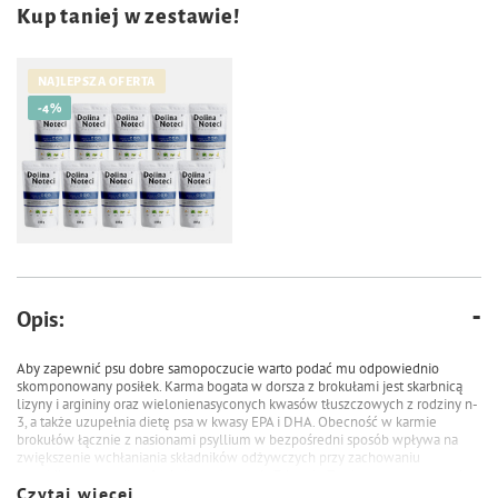
Kup taniej w zestawie!
NAJLEPSZA OFERTA
-4%
47,50 zł
49,90 zł
Opis:
Mokra karma dla psa Dolina
Noteci Premium bogata w dorsza
Aby zapewnić psu dobre samopoczucie warto podać mu odpowiednio
z brokułami zestaw 10 x 150 g
skomponowany posiłek. Karma bogata w dorsza z brokułami jest skarbnicą
lizyny i argininy oraz wielonienasyconych kwasów tłuszczowych z rodziny n-
3, a także uzupełnia dietę psa w kwasy EPA i DHA. Obecność w karmie
brokułów łącznie z nasionami psyllium w bezpośredni sposób wpływa na
zwiększenie wchłaniania składników odżywczych przy zachowaniu
prawidłowego tempa funkcji trawiennych. Zdrowie Twojego psa w naszych
Czytaj więcej
rękach!