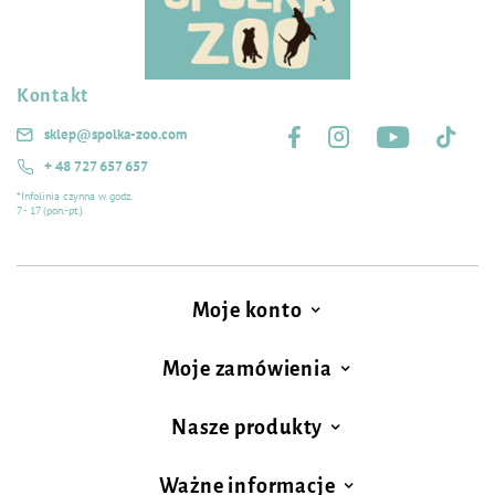
Kontakt
Śledź nas na:
sklep@spolka-zoo.com
+ 48 727 657 657
*Infolinia czynna w godz.
7 - 17 (pon.-pt.)
Moje konto
Moje zamówienia
Nasze produkty
Ważne informacje