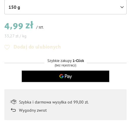
150 g
4,99 zł
/
szt.
33,27 zł / kg
Dodaj do ulubionych
Szybkie zakupy
1-Click
(bez rejestracji)
Szybka i darmowa wysyłka od 99,00 zł.
Wygodny zwrot