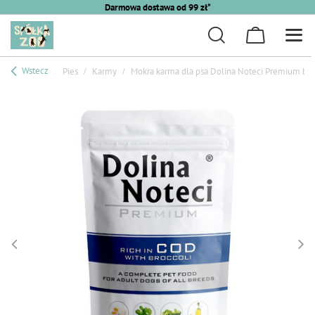
Darmowa dostawa od 99 zł*
Wstecz
Pies
Karmy
Mokra karma dla psa Dolina Noteci Premium bog