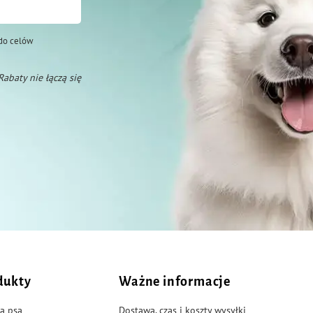
do celów
 Rabaty nie łączą się
dukty
Ważne informacje
a psa
Dostawa, czas i koszty wysyłki