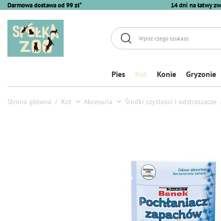
Darmowa dostawa od 99 zł*
14 dni na łatwy zw
Pies
Kot
Konie
Gryzonie
Strona główna
Kot
Akcesoria
Środki czystości i odstraszacze