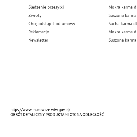
Śledzenie przesyłki
Mokra karma d
Zwroty
Suszona karma
Chcę odstąpić od umowy
Sucha karma dl
Reklamacje
Mokra karma d
Newsletter
Suszona karma 
https://www.mazowsze.wiw.gov.pl/
OBRÓT DETALICZNY PRODUKTAMI OTC NA ODLEGŁOŚĆ