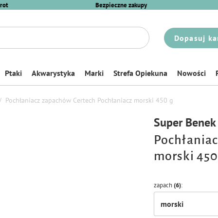
rot
Bezpieczne zakupy
Dopasuj ka
Ptaki
Akwarystyka
Marki
Strefa Opiekuna
Nowości
Pochłaniacz zapachów Certech Pochłaniacz morski 450 g
Super Benek
Pochłaniac
morski 450
zapach
(6)
morski