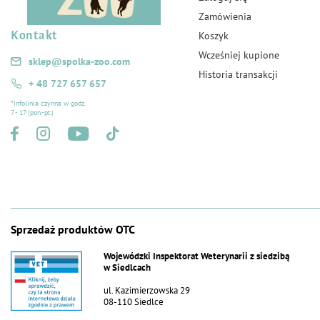
Zamówienia
Kontakt
Koszyk
Wcześniej kupione
sklep@spolka-zoo.com
Historia transakcji
+ 48 727 657 657
*Infolinia czynna w godz.
7 - 17 (pon.-pt.)
Sprzedaż produktów OTC
Wojewódzki Inspektorat Weterynarii z siedzibą
w Siedlcach
ul. Kazimierzowska 29
08-110 Siedlce