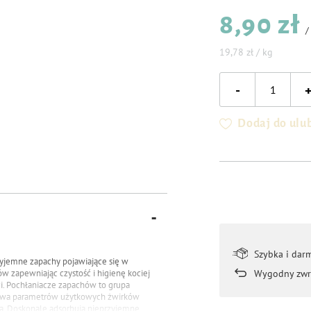
8,90 zł
19,78 zł / kg
-
Dodaj do ulu
Szybka i dar
rzyjemne zapachy pojawiające się w
ów zapewniając czystość i higienę kociej
Wygodny zwr
ci. Pochłaniacze zapachów to grupa
prawa parametrów użytkowych żwirków
a. Doskonale adsorbują nieprzyjemne