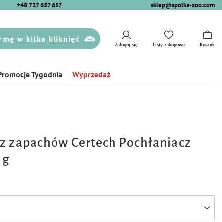
+48 727 657 657
sklep@spolka-zoo.com
rmę w kilka kliknięć
Zaloguj się
Listy zakupowe
Koszyk
Promocje Tygodnia
Wyprzedaż
z zapachów Certech Pochłaniacz
 g