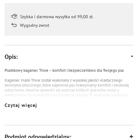
Szybka i darmowa wysyłka od 99,00 zł.
Wygodny zwrot
Opis:
Plastikowy kaganiec Trixie – komfort i bezpieczeństwo dla Twojego psa
Kaganiec marki Trixie został wykonany z wysokiej jakości elastycznego
tworzywa sztucznego, które zapewnia psu maksymalny komfort i swobodę
oddychania. Idealnie sprawdzi się podczas krótkich spacerów, wizyt u
weterynarza czy przejazdów komunikacją miejską. To doskonały wybór dla
wrażliwych psów, które potrzebują delikatnych, a jednocześnie solidnych
Czytaj więcej
rozwiązań.
Dlaczego warto wybrać ten kaganiec?
- wykonany z lekkiego, trwałego plastiku
- odporny na warunki atmosferyczne – nie rdzewieje, nie nagrzewa się, nie
powoduje odmrożeń
- wyposażony w gumową osłonę chroniącą górną szczękę
Podmiot odpowiedzialny: