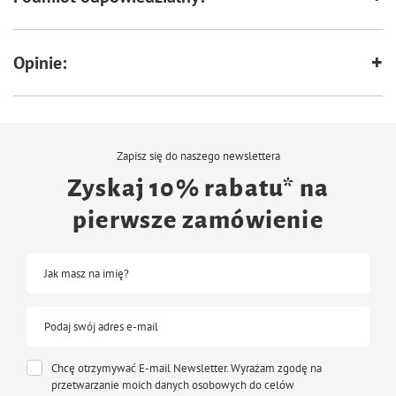
- zamknięty koszykowy kształt zapewnia bezpieczeństwo
- w pełni regulowany nylonowy pasek z wygodnym zatrzaskiem
- klasyczny czarny kolor
Opinie:
Konstrukcja kagańca pozwala na swobodny przepływ powietrza, nie
ogranicza pyska i nie sprawia dyskomfortu, nawet przy dłuższym noszeniu. To
funkcjonalny i bezpieczny wybór, który doceni każdy opiekun psa.
Rozmiar S-M:
- przeznaczony dla: Jack Russell Terrier, Pudel Miniaturowy
- długość góra: 5 cm
Zapisz się do naszego newslettera
- długość dół: 7,5 cm
- obwód: 17 cm
Ze względów higienicznych produkt nie podlega zwrotowi.
Zyskaj 10% rabatu* na
pierwsze zamówienie
Jak masz na imię?
Podaj swój adres e-mail
Chcę otrzymywać E-mail Newsletter. Wyrażam zgodę na
przetwarzanie moich danych osobowych do celów