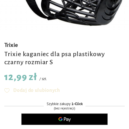
Trixie
Trixie kaganiec dla psa plastikowy
czarny rozmiar S
12,99 zł
/
szt.
Dodaj do ulubionych
Szybkie zakupy
1-Click
(bez rejestracji)