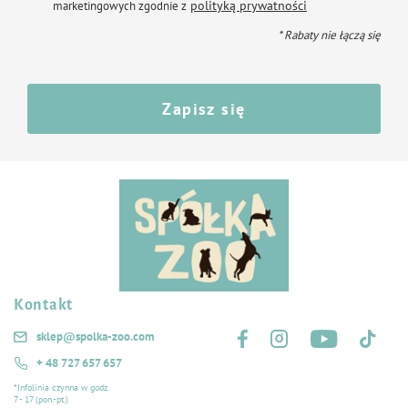
polityką prywatności
marketingowych zgodnie z
* Rabaty nie łączą się
Zapisz się
Kontakt
Śledź nas na:
sklep@spolka-zoo.com
+ 48 727 657 657
*Infolinia czynna w godz.
7 - 17 (pon.-pt.)