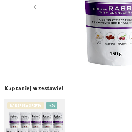
Kup taniej w zestawie!
NAJLEPSZA OFERTA
-4%