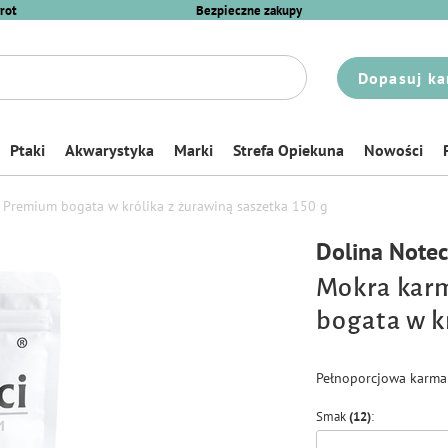
rot
Bezpieczne zakupy
Dopasuj ka
Ptaki
Akwarystyka
Marki
Strefa Opiekuna
Nowości
 Premium bogata w królika z żurawiną saszetka 150 g
Dolina Note
Mokra karm
bogata w k
Pełnoporcjowa karma 
Smak
(12)