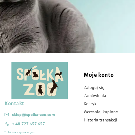
Moje konto
Zaloguj się
Zamówienia
Kontakt
Koszyk
Wcześniej kupione
sklep@spolka-zoo.com
Historia transakcji
+ 48 727 657 657
*Infolinia czynna w godz.