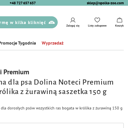
+48 727 657 657
sklep@spolka-zoo.com
rmę w kilka kliknięć
Zaloguj się
Listy zakupowe
Koszyk
Promocje Tygodnia
Wyprzedaż
ci Premium
a dla psa Dolina Noteci Premium
rólika z żurawiną saszetka 150 g
dla dorosłych psów wszystkich ras bogata w królika z żurawiną 150 g