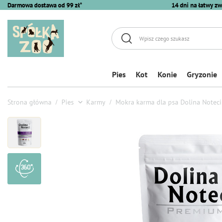
Darmowa dostawa od 99 zł*
14 dni na łatwy zw
Pies
Kot
Konie
Gryzonie
Strona główna
Pies
Karmy
Mokra karma dla psa Dolina Noteci