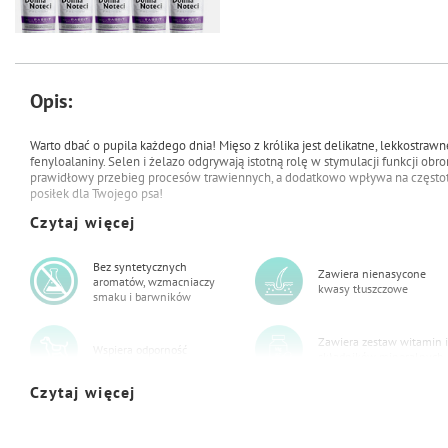
Opis:
47,50 zł
49,90 zł
Warto dbać o pupila każdego dnia! Mięso z królika jest delikatne, lekkostrawn
Mokra karma dla psa Dolina Noteci
fenyloalaniny. Selen i żelazo odgrywają istotną rolę w stymulacji funkcji o
Premium bogata w królika z
prawidłowy przebieg procesów trawiennych, a dodatkowo wpływa na często
żurawiną zestaw 10 x 150 g
posiłek dla Twojego psa!
Czytaj więcej
Bez syntetycznych
Zawiera nienasycone
aromatów, wzmacniaczy
kwasy tłuszczowe
smaku i barwników
Zawiera zestaw witamin i
Wspiera odporność
składników mineralnych
Czytaj więcej