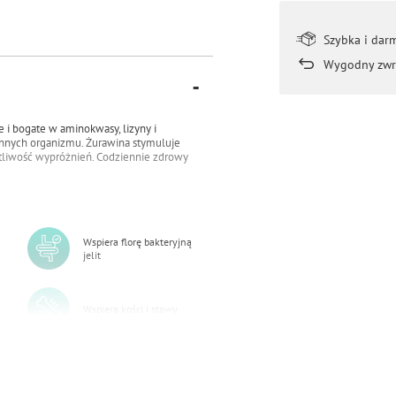
Szybka i dar
Wygodny zwr
e i bogate w aminokwasy, lizyny i
bronnych organizmu. Żurawina stymuluje
tliwość wypróżnień. Codziennie zdrowy
Wspiera florę bakteryjną
jelit
Wspiera kości i stawy