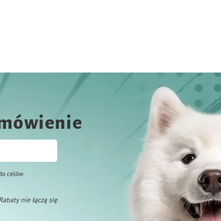
amówienie
do celów
 Rabaty nie łączą się