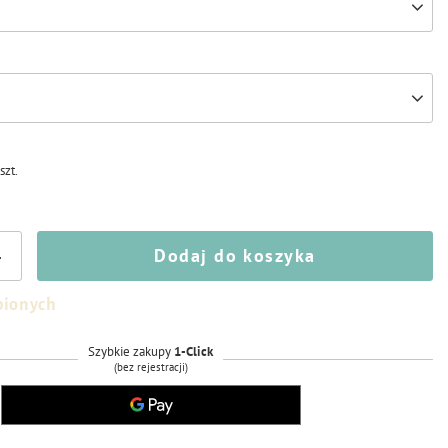
/
szt.
Dodaj do koszyka
+
bionych
Szybkie zakupy
1-Click
(bez rejestracji)