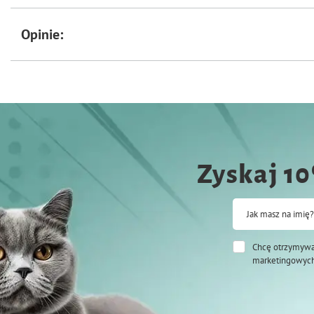
Opinie:
Zyskaj 1
Jak masz na imię?
Chcę otrzymywa
marketingowych