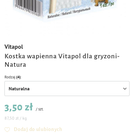
Vitapol
Kostka wapienna Vitapol dla gryzoni-
Natura
Rodzaj
(4)
Naturalna
3,50 zł
/
szt.
87,50 zł / kg
Dodaj do ulubionych