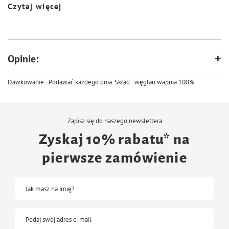
zapobiega występowaniu krzywicy, karłowatości
Czytaj więcej
odpowiednia twardość umożliwia gryzoniom i królikom tępienie siekaczy,
Mineralne uzupełnienie codziennej diety w niezbędny dla prawidłowego
rozwoju, wzrostu i życia minerał jakim jest wapń. Odpowiada on od
początkowych dni życia za prawidłowy wzrost kości, zębów i innych struktur
wymagających obecność wapnia. Zapobiega krzywicom.
Opinie:
Szczegóły produktu Symbol : zvp-1056 Waga : 40g
Dawkowanie : Podawać każdego dnia. Skład : węglan wapnia 100%
Zapisz się do naszego newslettera
Zyskaj 10% rabatu* na
pierwsze zamówienie
Jak masz na imię?
Podaj swój adres e-mail