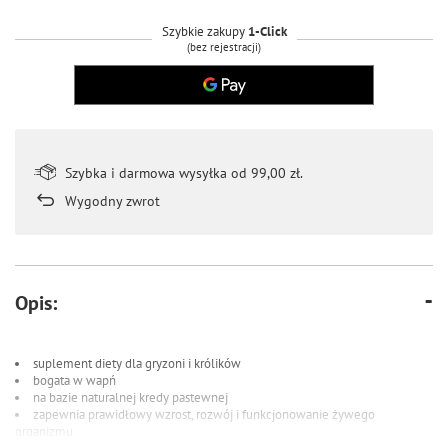
Szybkie zakupy
1-Click
(bez rejestracji)
Szybka i darmowa wysyłka od 99,00 zł.
Wygodny zwrot
Opis:
suplement diety dla gryzoni i królików
bogata w wapń
na bazie naturalnej kredy pastewnej
zapewnia prawidłowy wzrost, rozwój i funkcjonowanie żywego
organizmu