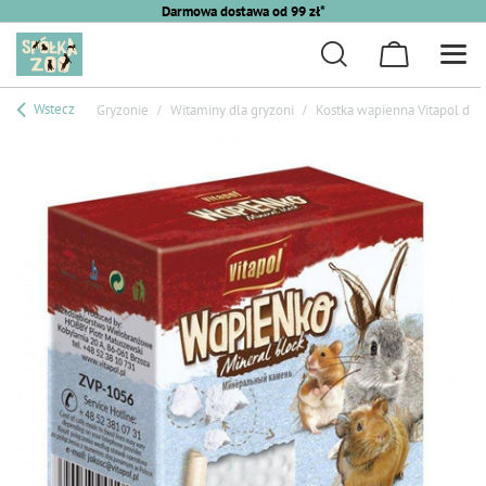
Darmowa dostawa od 99 zł*
Wstecz
Gryzonie
Witaminy dla gryzoni
Kostka wapienna Vitapol dla