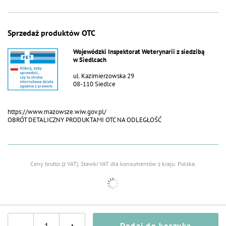
Sprzedaż produktów OTC
Wojewódzki Inspektorat Weterynarii z siedzibą
w Siedlcach
ul. Kazimierzowska 29
08-110 Siedlce
https://www.mazowsze.wiw.gov.pl/
OBRÓT DETALICZNY PRODUKTAMI OTC NA ODLEGŁOŚĆ
Ceny brutto (z VAT).
Stawki VAT dla konsumentów z kraju:
Polska
.
-
Dodaj do koszyka