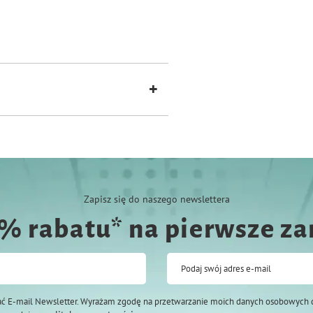
ju, wzrostu i życia minerał jakim jest
 zębów i innych struktur wymagających
Zapisz się do naszego newslettera
0% rabatu* na pierwsze z
Podaj swój adres e-mail
ć E-mail Newsletter. Wyrażam zgodę na przetwarzanie moich danych osobowych 