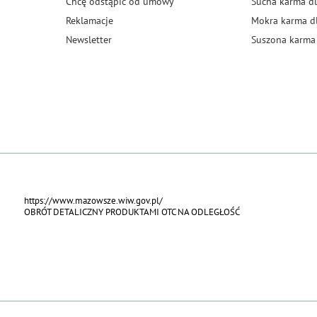
Chcę odstąpić od umowy
Sucha karma dl
Reklamacje
Mokra karma d
Newsletter
Suszona karma 
https://www.mazowsze.wiw.gov.pl/
OBRÓT DETALICZNY PRODUKTAMI OTC NA ODLEGŁOŚĆ