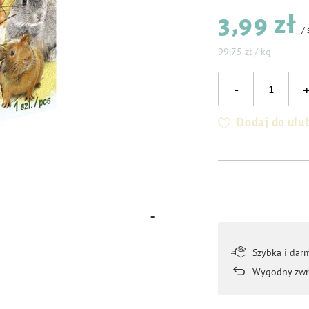
3,99 zł
/
99,75 zł / kg
-
Dodaj do ulu
Szybka i dar
Wygodny zwr