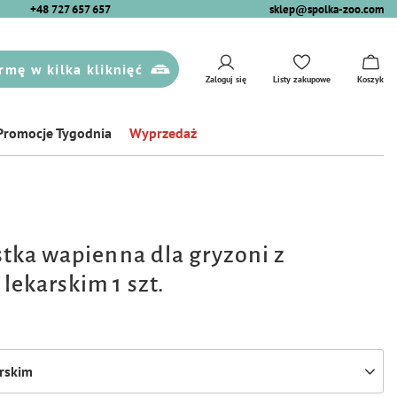
+48 727 657 657
sklep@spolka-zoo.com
rmę w kilka kliknięć
Zaloguj się
Listy zakupowe
Koszyk
Promocje Tygodnia
Wyprzedaż
stka wapienna dla gryzoni z
lekarskim 1 szt.
arskim