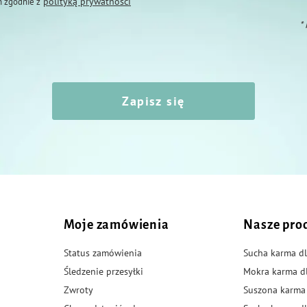
polityką prywatności
 zgodnie z
*
Zapisz się
Moje zamówienia
Nasze pro
Status zamówienia
Sucha karma dl
Śledzenie przesyłki
Mokra karma d
Zwroty
Suszona karma