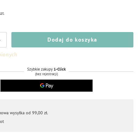
szt.
Dodaj do koszyka
+
bionych
Szybkie zakupy
1-Click
(bez rejestracji)
mowa wysyłka od 99,00 zł.
ot