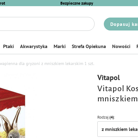
rot
Bezpieczne zakupy
Dopasuj ka
Ptaki
Akwarystyka
Marki
Strefa Opiekuna
Nowości
wapienna dla gryzoni z mniszkiem lekarskim 1 szt.
Vitapol
Vitapol Ko
mniszkiem 
Rodzaj
(4)
z mniszkiem lek