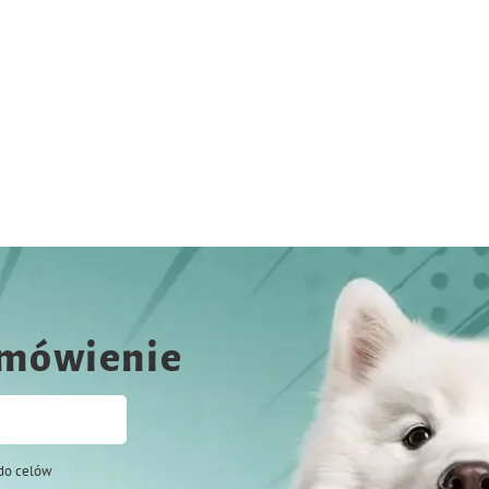
amówienie
do celów