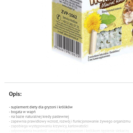
Opis:
- suplement diety dla gryzoni i królików
- bogata w wapń
- na bazie naturalnej kredy pastewnej
- zapewnia prawidłowy wzrost, rozwój i funkcjonowanie żywego organizmu
- zapobiega występowaniu krzywicy, karłowatości
- odpowiednia twardość umożliwia gryzoniom i królikom tępienie siekaczy,