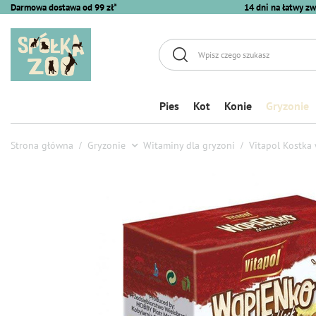
Darmowa dostawa od 99 zł*
14 dni na łatwy zw
Pies
Kot
Konie
Gryzonie
Strona główna
Gryzonie
Witaminy dla gryzoni
Vitapol Kostka 