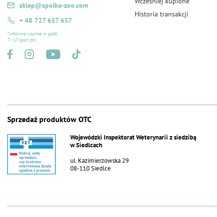
Wcześniej kupione
sklep@spolka-zoo.com
Historia transakcji
+ 48 727 657 657
*Infolinia czynna w godz.
7 - 17 (pon.-pt.)
Sprzedaż produktów OTC
Wojewódzki Inspektorat Weterynarii z siedzibą
w Siedlcach
ul. Kazimierzowska 29
08-110 Siedlce