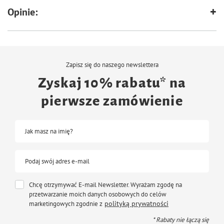
Extra zawartość zbóż dla dobrego apetytu
Opinie:
SKŁAD
zboża (40%), nasiona, produkty pochodzenia roślinnego, warzywa, orzechy,
owoce, roślinne ekstrakty białkowe, minerały, oleje i tłuszcze, cukry
Zapisz się do naszego newslettera
Zyskaj 10% rabatu* na
SKŁADNIKI ANALITYCZNE
pierwsze zamówienie
białko 15%, zawartość tłuszczu 9,5%, włókno surowe 8%, popiół surowy
3,5%, wapń 0,4%, fosfor 0,4%
DODATKI
Jak masz na imię?
DODATKI DIETETYCZNE
Podaj swój adres e-mail
witamina A 9700 JM, witamina D3 1550 JM, witamina E 39 mg, 3b103
(żelazo) 46 mg, 3b202 (jod) 1,5 mg, 3b405 (miedź) 7 mg, 3b502 (mangan) 60
Chcę otrzymywać E-mail Newsletter. Wyrażam zgodę na
mg, 3b603 (cynk) 55 mg, 3b801 (selen) 0,1 mg
przetwarzanie moich danych osobowych do celów
polityką prywatności
marketingowych zgodnie z
DODATKI TECHNOLOGICZNE
* Rabaty nie łączą się