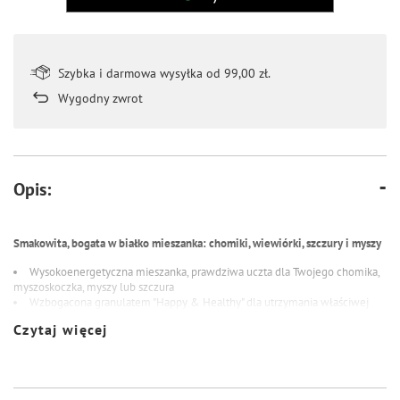
Szybka i darmowa wysyłka od 99,00 zł.
Wygodny zwrot
Opis:
Smakowita, bogata w białko mieszanka: chomiki, wiewiórki, szczury i myszy
Wysokoenergetyczna mieszanka, prawdziwa uczta dla Twojego chomika,
myszoskoczka, myszy lub szczura
Wzbogacona granulatem "Happy & Healthy" dla utrzymania właściwej
kondycji
Czytaj więcej
Łatwa w użyciu dzięki opakowaniu z możliwością wielokrotnego
zamykania
EXTRA CEREALS