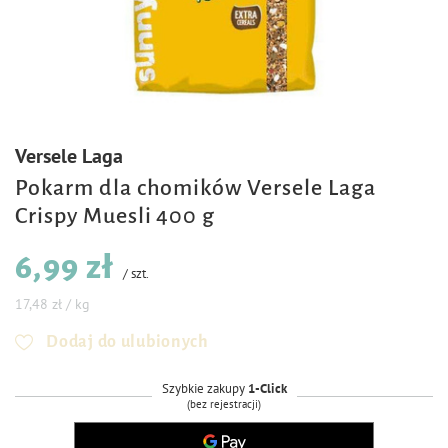
Versele Laga
Pokarm dla chomików Versele Laga
Crispy Muesli 400 g
6,99 zł
/
szt.
17,48 zł / kg
Dodaj do ulubionych
Szybkie zakupy
1-Click
(bez rejestracji)