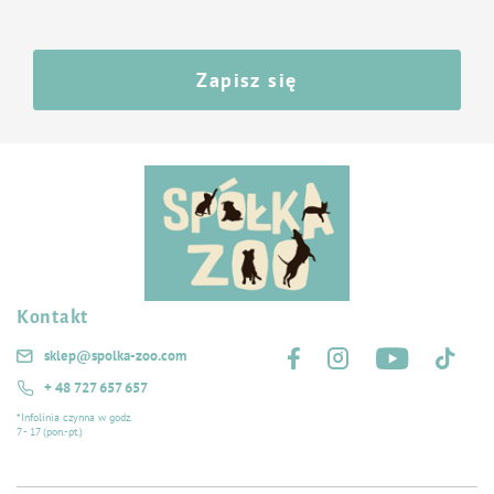
przeciwutleniacze
DODATKI PASZOWE
Zapisz się
barwniki
SPOSÓB UŻYCIA
W zależności od wielkości chomika najlepiej podawać 10 do 15g pokarmu na
dzień. Zapewnij dostęp do świeżej wody.
Kontakt
Śledź nas na:
sklep@spolka-zoo.com
+ 48 727 657 657
*Infolinia czynna w godz.
7 - 17 (pon.-pt.)