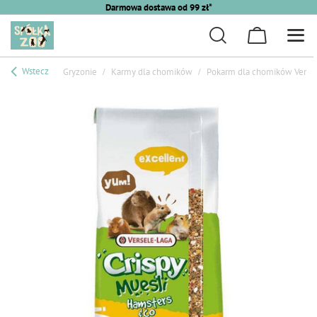
Darmowa dostawa od 99 zł*
Wstecz
Gryzonie
Karmy dla chomików
Pokarm dla chomików Versel