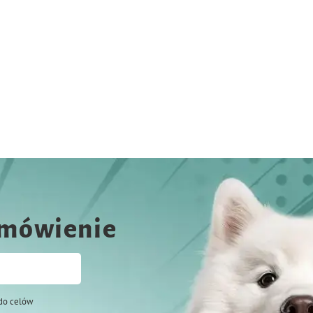
amówienie
do celów