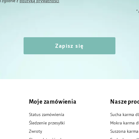
polityką prywatności
 zgodnie z
*
Zapisz się
Moje zamówienia
Nasze pro
Status zamówienia
Sucha karma dl
Śledzenie przesyłki
Mokra karma d
Zwroty
Suszona karma