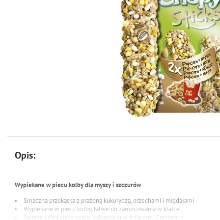
Opis:
Wypiekane w piecu kolby dla myszy i szczurów
Smaczna przekąska z prażoną kukurydzą, orzechami i migdałami
Wypiekane w piecu kolby, łatwe do zamocowania w klatce
Świeże i chrupiące dzięki pakowaniu w folię typu Freshpack