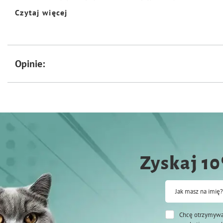
Czytaj więcej
SKŁAD
zboża (12,5% prażona kukurydza), nasiona, miód, różne cukry, orzechy (1,8%;
przemysłu piekarskiego, oleje i tłuszcze
Opinie:
SKŁADNIKI ANALITYCZNE
białko 10,8%, zawartość tłuszczu 7,4%, włókno surowe 4,9%, popiół surowy 
DODATKI
DODATKI TECHNOLOGICZNE
konserwanty
Zyskaj 1
DODATKI PASZOWE
Jak masz na imię?
barwniki
SPOSÓB UŻYCIA
Chcę otrzymywa