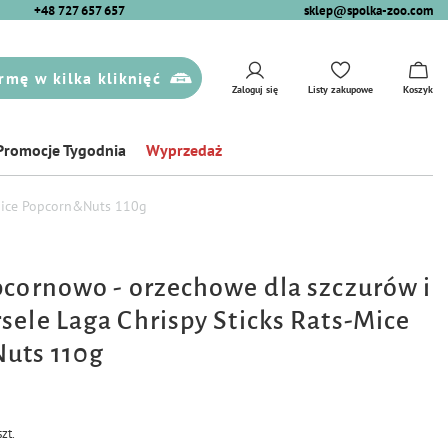
+48 727 657 657
sklep@spolka-zoo.com
rmę w kilka kliknięć
Zaloguj się
Listy zakupowe
Koszyk
Promocje Tygodnia
Wyprzedaż
-Mice Popcorn&Nuts 110g
pcornowo - orzechowe dla szczurów i
sele Laga Chrispy Sticks Rats-Mice
uts 110g
szt.