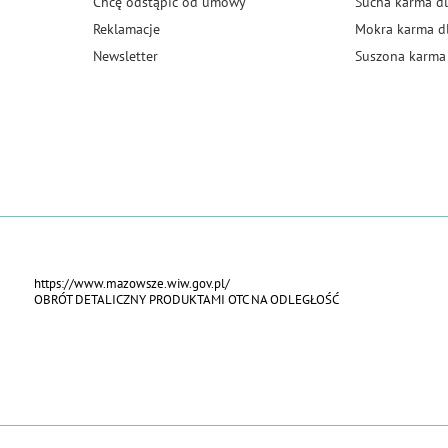
Chcę odstąpić od umowy
Sucha karma dl
Reklamacje
Mokra karma d
Newsletter
Suszona karma 
https://www.mazowsze.wiw.gov.pl/
OBRÓT DETALICZNY PRODUKTAMI OTC NA ODLEGŁOŚĆ