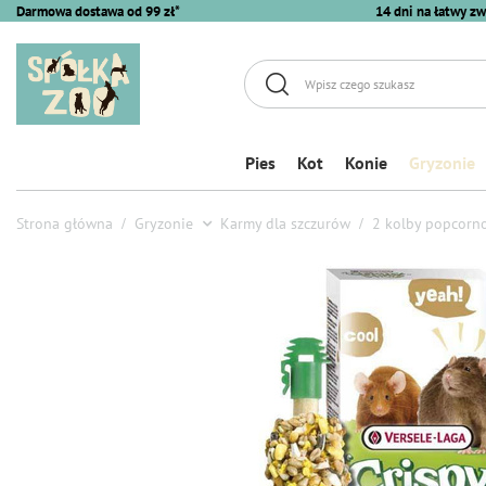
Darmowa dostawa od 99 zł*
14 dni na łatwy zw
Pies
Kot
Konie
Gryzonie
Strona główna
Gryzonie
Karmy dla szczurów
2 kolby popcorno