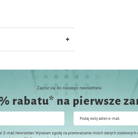
 orzechy ziemne, migdały), produkty
1,9%
Zapisz się do naszego newslettera
0% rabatu* na pierwsze z
Podaj swój adres e-mail
ć E-mail Newsletter. Wyrażam zgodę na przetwarzanie moich danych osobowych 