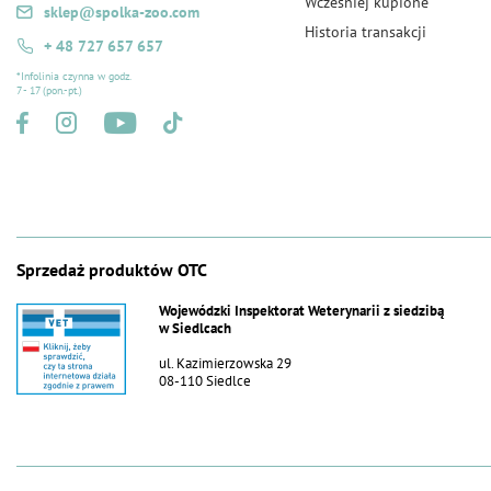
Wcześniej kupione
sklep@spolka-zoo.com
Historia transakcji
+ 48 727 657 657
*Infolinia czynna w godz.
7 - 17 (pon.-pt.)
Sprzedaż produktów OTC
Wojewódzki Inspektorat Weterynarii z siedzibą
w Siedlcach
ul. Kazimierzowska 29
08-110 Siedlce