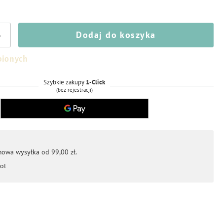
Dodaj do koszyka
+
bionych
Szybkie zakupy
1-Click
(bez rejestracji)
mowa wysyłka od 99,00 zł.
ot