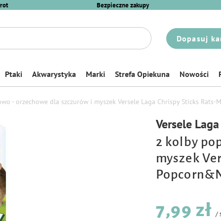
rot
Bezpieczne zakupy
Dopasuj ka
Ptaki
Akwarystyka
Marki
Strefa Opiekuna
Nowości
wo - orzechowe dla szczurów i myszek Versele Laga Chrispy Sticks Rats
Versele Laga
2 kolby po
myszek Ver
Popcorn&N
7,99 zł
/