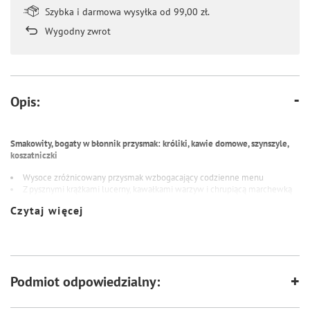
Szybka i darmowa wysyłka od 99,00 zł.
Wygodny zwrot
Opis:
Smakowity, bogaty w błonnik przysmak: króliki, kawie domowe, szynszyle,
koszatniczki
Wysoce zróżnicowany przysmak wzbogacający codzienne menu
Z pysznymi krążkami lucerny, kawałkami warzyw i chrupiącą marchewką
Łatwa w użyciu dzięki opakowaniu z możliwością wielokrotnego
Czytaj więcej
zamykania
SKŁAD
produkty pochodzenia roślinnego, zboża, roślinne ekstrakty białkowe,
Podmiot odpowiedzialny:
warzywa, nasiona, minerały, FOS, zioła, oleje i tłuszcze