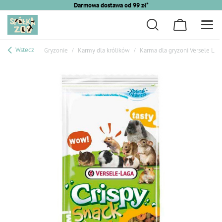
Darmowa dostawa od 99 zł*
Wstecz
Gryzonie
Karmy dla królików
Karma dla gryzoni Versele Lag