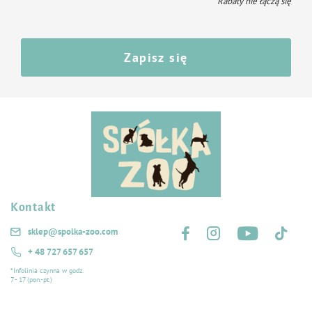
* Rabaty nie łączą się
Podawaj maksymalnie 25% dziennej dawki pokarmu.
Nie dla zwierząt przeznaczonych do konsumpcji.
Zapisz się
Kontakt
Śledź nas na:
sklep@spolka-zoo.com
+ 48 727 657 657
*Infolinia czynna w godz.
7 - 17 (pon.-pt.)