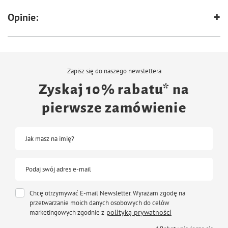
SKŁADNIKI ANALITYCZNE
Opinie:
białko 13%, zawartość tłuszczu 3%, włókno surowe 14,5%, popiół surowy
6,5%, wapń 0,9%, fosfor 0,5%
DODATKI
Zapisz się do naszego newslettera
DODATKI DIETETYCZNE
Zyskaj 10% rabatu* na
witamina A 3300 JM, witamina D3 400 JM, witamina E 26 mg, 3b103 (żelazo)
pierwsze zamówienie
33 mg, 3b202 (jod) 0,7 mg, 3b405 (miedź) 3 mg, 3b502 (mangan) 25 mg,
3b603 (cynk) 23 mg, 3b801 (selen) 0,07 mg
Jak masz na imię?
DODATKI TECHNOLOGICZNE
przeciwutleniacze
Podaj swój adres e-mail
DODATKI PASZOWE
Chcę otrzymywać E-mail Newsletter. Wyrażam zgodę na
barwniki
przetwarzanie moich danych osobowych do celów
polityką prywatności
marketingowych zgodnie z
SPOSÓB UŻYCIA