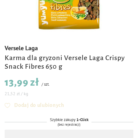
Versele Laga
Karma dla gryzoni Versele Laga Crispy
Snack Fibres 650 g
13,99 zł
/
szt.
21,52 zł / kg
Dodaj do ulubionych
Szybkie zakupy
1-Click
(bez rejestracji)