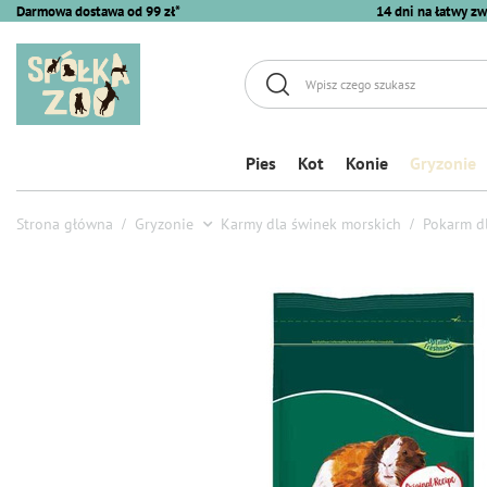
Darmowa dostawa od 99 zł*
14 dni na łatwy zw
Pies
Kot
Konie
Gryzonie
Strona główna
Gryzonie
Karmy dla świnek morskich
Pokarm dl