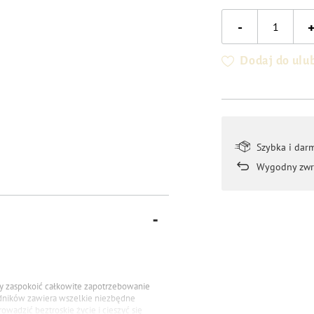
-
Dodaj do ulu
Szybka i dar
Wygodny zwr
by zaspokoić całkowite zapotrzebowanie
dników zawiera wszelkie niezbędne
owadzić beztroskie życie i cieszyć się