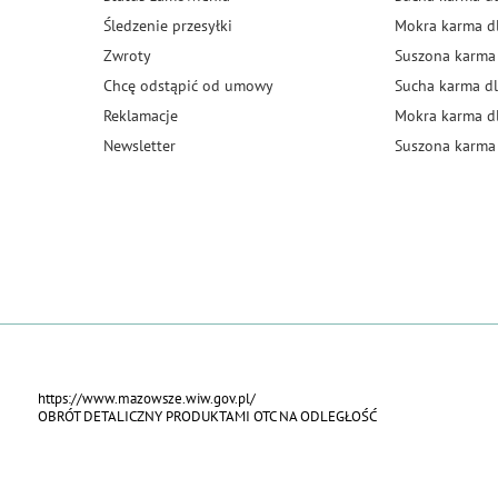
Śledzenie przesyłki
Mokra karma d
Zwroty
Suszona karma
Chcę odstąpić od umowy
Sucha karma dl
Reklamacje
Mokra karma d
Newsletter
Suszona karma 
https://www.mazowsze.wiw.gov.pl/
OBRÓT DETALICZNY PRODUKTAMI OTC NA ODLEGŁOŚĆ