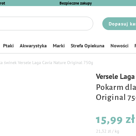
rot
Bezpieczne zakupy
Dopasuj ka
Ptaki
Akwarystyka
Marki
Strefa Opiekuna
Nowości
a świnek Versele Laga Cavia Nature Original 750g
Versele Laga
Pokarm dla
Original 7
15,99 zł
21,32 zł / kg