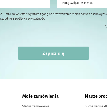
Podaj swój adres e-mail
ć E-mail Newsletter. Wyrażam zgodę na przetwarzanie moich danych osobowych 
polityką prywatności
 zgodnie z
 mg, 3b103 (żelazo) 69 mg, 3b202 (jod)
01 (selen) 0,14 mg
*
Zapisz się
asy kawii zalecana dzienna porcja
 ilość siana. Jadłospis pupila warto
Moje zamówienia
Nasze pro
Status zamówienia
Sucha karma dl