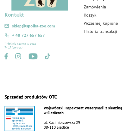
Zamówienia
Kontakt
Koszyk
Wcześniej kupione
sklep@spolka-zoo.com
Historia transakcji
+ 48 727 657 657
*Infolinia czynna w godz.
7 - 17 (pon.-pt.)
Sprzedaż produktów OTC
Wojewódzki Inspektorat Weterynarii z siedzibą
w Siedlcach
ul. Kazimierzowska 29
08-110 Siedlce