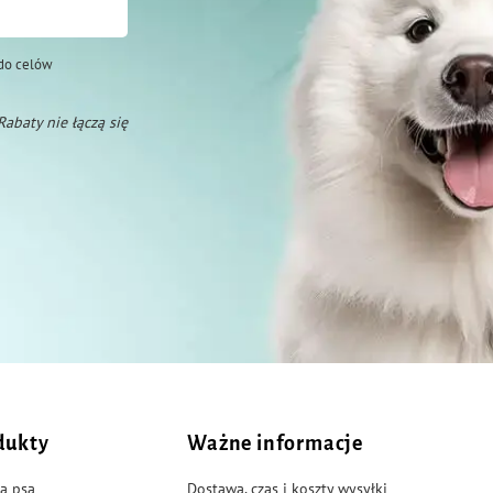
do celów
 Rabaty nie łączą się
dukty
Ważne informacje
a psa
Dostawa, czas i koszty wysyłki