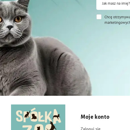
DODATKI
Jak masz na imię?
DODATKI DIETETYCZNE
Chcę otrzymywa
marketingowych
witamina A 23500 JM, witamina D3 850 JM, witamina E 55 mg, witamina C 255
2 mg, 3b405 (miedź) 7 mg, 3b502 (mangan) 52 mg, 3b603 (cynk) 50 mg, 3b8
DODATKI TECHNOLOGICZNE
przeciwutleniacze
DODATKI PASZOWE
barwniki
SPOSÓB UŻYCIA
Codziennie podawaj świeżą karmę i wodę pitną. W zależności od wielkości i r
pożywienia wynosi od 35 do 50 g. Jako uzupełnienie diety podawaj także sporą
dodatkowo urozmaicać przekąskami.
Moje konto
Zaloguj się