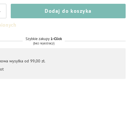
Dodaj do koszyka
+
bionych
Szybkie zakupy
1-Click
(bez rejestracji)
mowa wysyłka od 99,00 zł.
ot