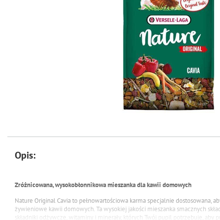
Opis:
Zróżnicowana, wysokobłonnikowa mieszanka dla kawii domowych
Nature Original Cavia to pełnowartościowa karma specjalnie dostosowana, a
żywieniowe kawii domowych. Ta wysokiej jakości mieszanka smacznych skła
składniki odżywcze, witaminy i minerały, których Twój pupil potrzebuje, aby pr