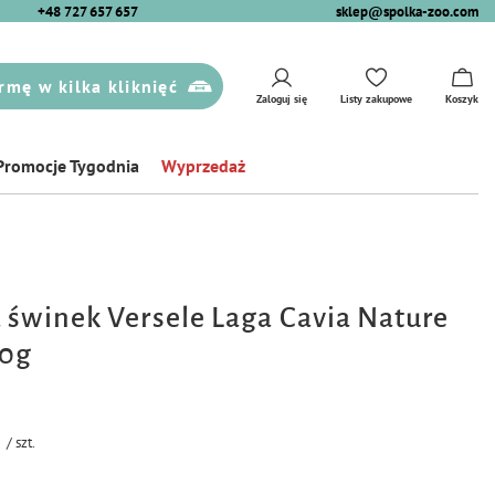
+48 727 657 657
sklep@spolka-zoo.com
rmę w kilka kliknięć
Zaloguj się
Listy zakupowe
Koszyk
Promocje Tygodnia
Wyprzedaż
 świnek Versele Laga Cavia Nature
50g
/
szt.