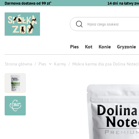
Darmowa dostawa od 99 zł*
14 dni na łatwy zw
Pies
Kot
Konie
Gryzonie
Strona główna
Pies
Karmy
Mokra karma dla psa Dolina Notec