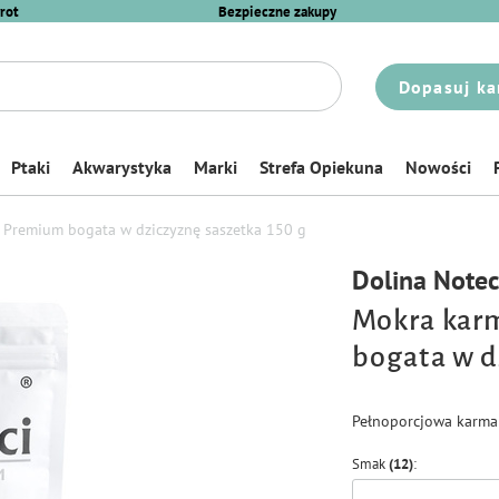
rot
Bezpieczne zakupy
Dopasuj ka
Ptaki
Akwarystyka
Marki
Strefa Opiekuna
Nowości
i Premium bogata w dziczyznę saszetka 150 g
Dolina Note
Mokra karm
bogata w d
Pełnoporcjowa karma 
Smak
(12)