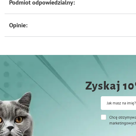
Podmiot odpowiedzialny:
Opinie:
Zyskaj 1
Jak masz na imię?
Chcę otrzymywa
marketingowych