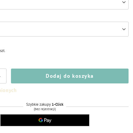
/
szt.
Dodaj do koszyka
+
bionych
Szybkie zakupy
1-Click
(bez rejestracji)