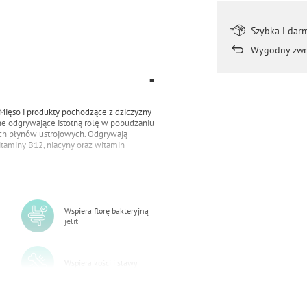
Szybka i dar
Wygodny zwr
ięso i produkty pochodzące z dziczyzny
lne odgrywające istotną rolę w pobudzaniu
cych płynów ustrojowych. Odgrywają
witaminy B12, niacyny oraz witamin
Wspiera florę bakteryjną
jelit
Wspiera kości i stawy