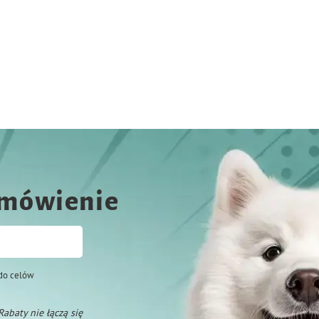
amówienie
do celów
 Rabaty nie łączą się