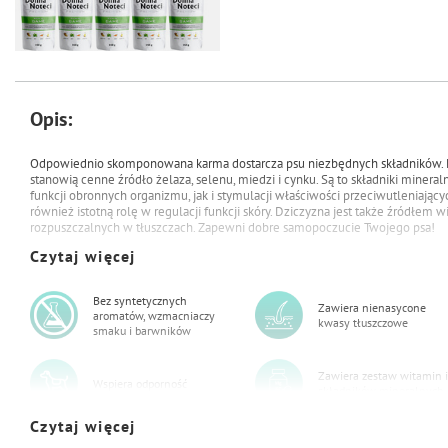
Opis:
47,50 zł
49,90 zł
Mokra karma dla psa Dolina Noteci
Odpowiednio skomponowana karma dostarcza psu niezbędnych składników. M
Premium bogata w dziczyznę
stanowią cenne źródło żelaza, selenu, miedzi i cynku. Są to składniki minera
saszetka 10 x 150 g
funkcji obronnych organizmu, jak i stymulacji właściwości przeciwutleniają
również istotną rolę w regulacji funkcji skóry. Dziczyzna jest także źródłem 
rozpuszczalnych w tłuszczach. Zapewni dobre samopoczucie Twojego psa!
Czytaj więcej
Bez syntetycznych
Zawiera nienasycone
aromatów, wzmacniaczy
kwasy tłuszczowe
smaku i barwników
Zawiera zestaw witamin i
Wspiera odporność
składników mineralnych
Czytaj więcej