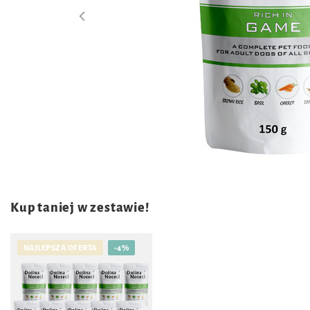
Kup taniej w zestawie!
NAJLEPSZA OFERTA
-4%