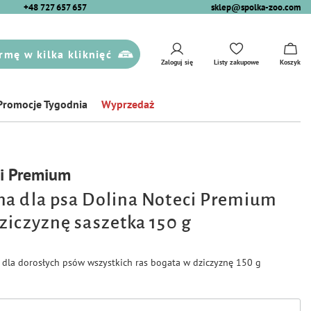
+48 727 657 657
sklep@spolka-zoo.com
rmę w kilka kliknięć
Zaloguj się
Listy zakupowe
Koszyk
Promocje Tygodnia
Wyprzedaż
ci Premium
a dla psa Dolina Noteci Premium
ziczyznę saszetka 150 g
dla dorosłych psów wszystkich ras bogata w dziczyznę 150 g