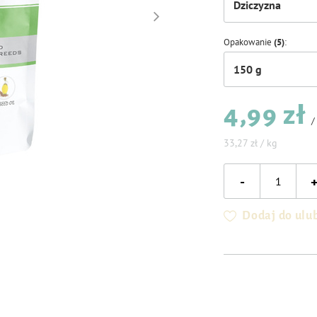
Dziczyzna
Opakowanie
(5)
150 g
4,99 zł
33,27 zł / kg
-
Dodaj do ulu