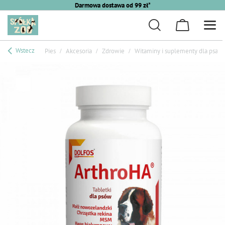
Darmowa dostawa od 99 zł*
Wstecz
Pies
Akcesoria
Zdrowie
Witaminy i suplementy dla psa