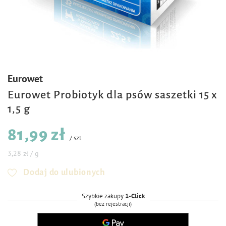
Eurowet
Eurowet Probiotyk dla psów saszetki 15 x
1,5 g
81,99 zł
/
szt.
3,28 zł / g
Dodaj do ulubionych
Szybkie zakupy
1-Click
(bez rejestracji)