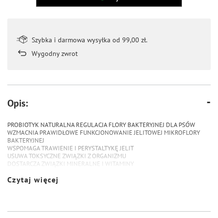
Szybka i darmowa wysyłka od 99,00 zł.
Wygodny zwrot
Opis:
PROBIOTYK NATURALNA REGULACJA FLORY BAKTERYJNEJ DLA PSÓW
WZMACNIA PRAWIDŁOWE FUNKCJONOWANIE JELITOWEJ MIKROFLORY
BAKTERYJNEJ
WSPOMAGA TRAWIENIE I PERYSTALTYKĘ JELIT
USUWA TOKSYCZNE ZWIĄZKI Z ORGANIZMU
DOSTARCZA ZWIĄZKI MINERALNE I WITAMINY
SKUTECZNY
Czytaj więcej
WŁAŚCIWOŚCI
Probiotyk to połączenie mikroorganizmów prozdrowotnych naturalnie
występujących w przewodzie pokarmowym i koncentratu witaminowo –
mineralno – aminokwasowego. Działa ochronnie na śluzówkę jelit tworząc