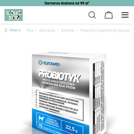
Darmowa dostawa od 99 zł*
Wstecz
Pies
Akcesoria
Zdrowie
Witaminy i suplementy dla psa