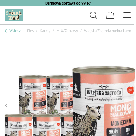
Darmowa dostawa od 99 zł*
Wstecz
Pies
Karmy
MIX/Zestawy
Wiejska Zagroda mokra karma mo