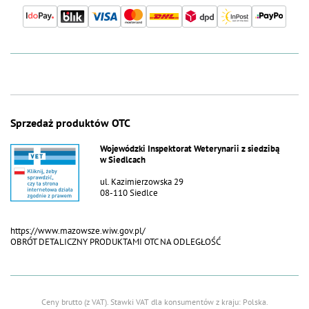
Sprzedaż produktów OTC
Wojewódzki Inspektorat Weterynarii z siedzibą
w Siedlcach
ul. Kazimierzowska 29
08-110 Siedlce
https://www.mazowsze.wiw.gov.pl/
OBRÓT DETALICZNY PRODUKTAMI OTC NA ODLEGŁOŚĆ
Ceny brutto (z VAT).
Stawki VAT dla konsumentów z kraju:
Polska
.