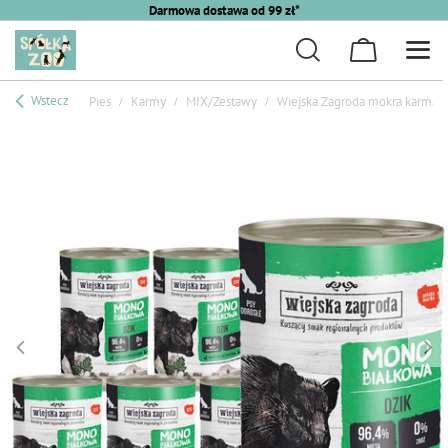
Darmowa dostawa od 99 zł*
Wstecz
Pies
Karmy
MIX/Zestawy
Wiejska Zagroda mokra karma m