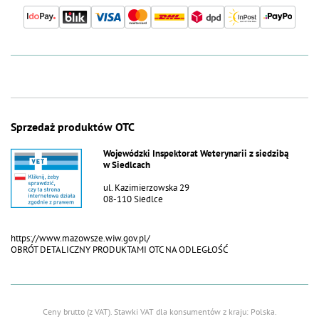
40 1931
50 2282
60 2617
Sprzedaż produktów OTC
Wojewódzki Inspektorat Weterynarii z siedzibą
w Siedlcach
ul. Kazimierzowska 29
08-110 Siedlce
https://www.mazowsze.wiw.gov.pl/
OBRÓT DETALICZNY PRODUKTAMI OTC NA ODLEGŁOŚĆ
Ceny brutto (z VAT).
Stawki VAT dla konsumentów z kraju:
Polska
.