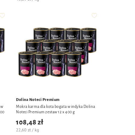
Dolina Noteci Premium
 w
Mokra karma dla kota bogata w indyka Dolina
400
Noteci Premium zestaw 12 x 400 g
108,48 zł
22,60 zł / kg