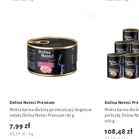
Dolina Noteci Premium
Dolina Noteci Pr
Mokra karma dla kota po sterylizacji bogata w
Mokra karma dla ko
indyka Dolina Noteci Premium 185 g
perliczkę Dolina N
400 g
7,99 zł
108,48 zł
43,19 zł / kg