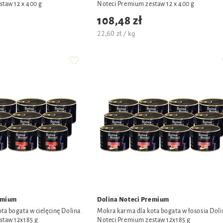
taw 12 x 400 g
Noteci Premium zestaw 12 x 400 g
108,48 zł
22,60 zł / kg
emium
Dolina Noteci Premium
ta bogata w cielęcinę Dolina
Mokra karma dla kota bogata w łososia Doli
staw 12x185 g
Noteci Premium zestaw 12x185 g