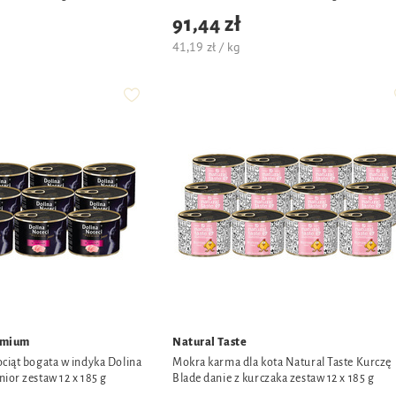
91,44 zł
41,19 zł / kg
emium
Natural Taste
ciąt bogata w indyka Dolina
Mokra karma dla kota Natural Taste Kurczę
ior zestaw 12 x 185 g
Blade danie z kurczaka zestaw 12 x 185 g