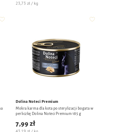
23,73 zł / kg
Dolina Noteci Premium
na
Mokra karma dla kota po sterylizacji bogata w
perliczkę Dolina Noteci Premium 185 g
7,99 zł
43,19 zł / kg