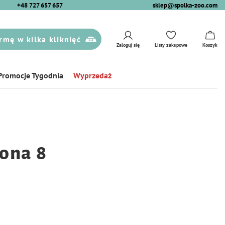
+48 727 657 657
sklep@spolka-zoo.com
rmę w kilka kliknięć
Zaloguj się
Listy zakupowe
Koszyk
Promocje Tygodnia
Wyprzedaż
ona 8