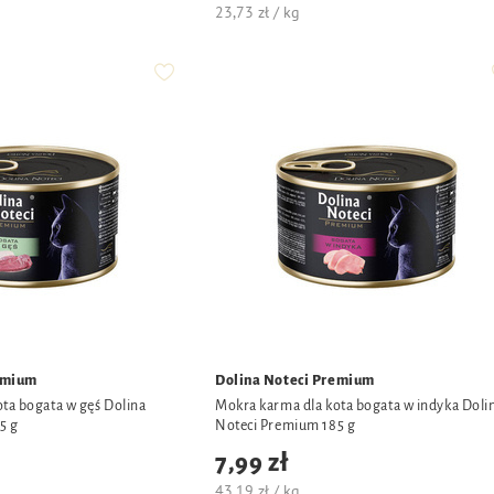
23,73 zł / kg
emium
Dolina Noteci Premium
ta bogata w gęś Dolina
Mokra karma dla kota bogata w indyka Doli
5 g
Noteci Premium 185 g
7,99 zł
43,19 zł / kg