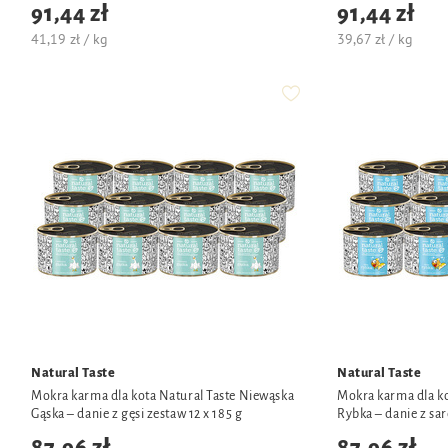
91,44 zł
91,44 zł
41,19 zł / kg
39,67 zł / kg
Natural Taste
Natural Taste
Mokra karma dla kota Natural Taste Niewąska
Mokra karma dla ko
Gąska – danie z gęsi zestaw 12 x 185 g
Rybka – danie z sar