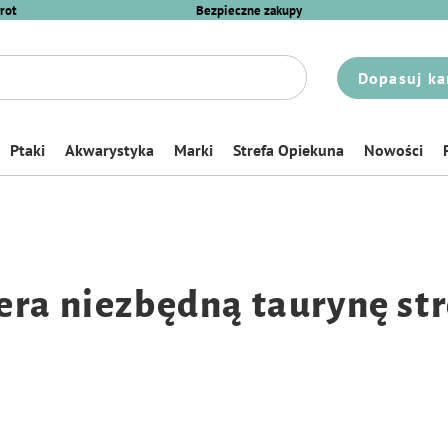
rot
Bezpieczne zakupy
Dopasuj ka
Ptaki
Akwarystyka
Marki
Strefa Opiekuna
Nowości
era niezbędną taurynę str