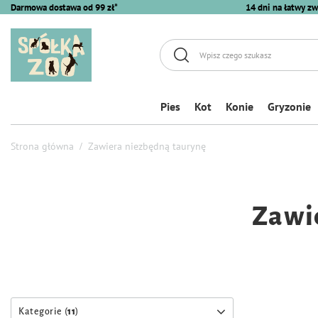
Darmowa dostawa od 99 zł*
14 dni na łatwy zw
Pies
Kot
Konie
Gryzonie
Strona główna
Zawiera niezbędną taurynę
Zawi
Kategorie (
11
)