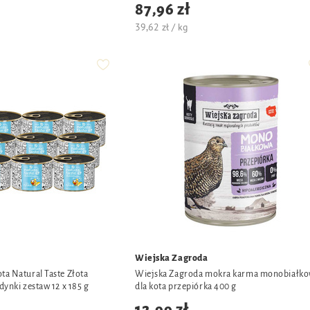
87,96 zł
39,62 zł / kg
Wiejska Zagroda
ta Natural Taste Złota
Wiejska Zagroda mokra karma monobiałk
dynki zestaw 12 x 185 g
dla kota przepiórka 400 g