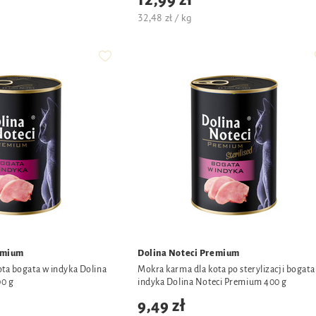
12,99 zł
32,48 zł / kg
emium
Dolina Noteci Premium
ta bogata w indyka Dolina
Mokra karma dla kota po sterylizacji bogata
0 g
indyka Dolina Noteci Premium 400 g
9,49 zł