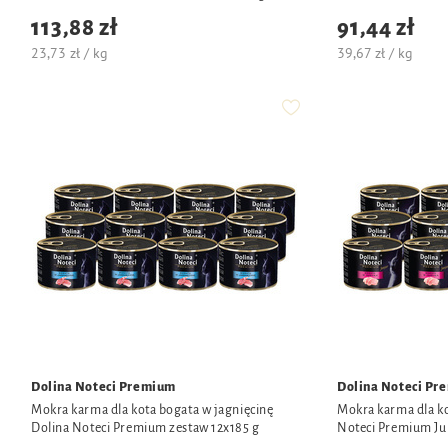
113,88 zł
91,44 zł
23,73 zł / kg
39,67 zł / kg
Dolina Noteci Premium
Dolina Noteci Pr
Mokra karma dla kota bogata w jagnięcinę
Mokra karma dla ko
Dolina Noteci Premium zestaw 12x185 g
Noteci Premium Jun