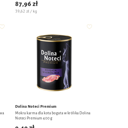
87,96 zł
39,62 zł / kg
Dolina Noteci Premium
owa
Mokra karma dla kota bogata w królika Dolina
Noteci Premium 400 g