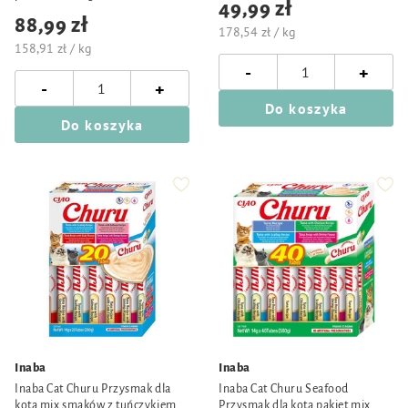
49,99 zł
88,99 zł
178,54 zł / kg
158,91 zł / kg
-
+
-
+
Do koszyka
Do koszyka
Inaba
Inaba
Inaba Cat Churu Przysmak dla
Inaba Cat Churu Seafood
kota mix smaków z tuńczykiem
Przysmak dla kota pakiet mix