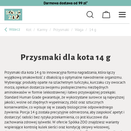
Darmowa dostawa od 99 zł*
Wstecz
Kot
Karmy
Przysmaki
Waga
14 g
Przysmaki dla kota 14 g
Przysmaki dla kota 14 g to innowacyjna forma nagradzania, która łączy
wyjątkową smakowitość z dbałością o optymalne nawodnienie organizmu.
Wybierając produkty oparte na szlachetnym tuńczyku, kurczaku czy owocach
morza, opiekun dostarcza swojemu podopiecznemu niezbędnych
aminokwasów w formie lekkostrawnej i łatwo przyswajalnej przekąski.
Standard Human Grade gwarantuje, że wykorzystane surowce są najwyższej
jakości, wolne od zbędnych wypełniaczy, zbóż oraz sztucznych
konserwantów, co wpisuje się w zasady biologicznie odpowiedniego
żywienia. Porcja 14 g została precyzyjnie odmierzona, aby zaspokoić apetyt i
dostarczyć radości bez ryzyka przekarmienia, co jest kluczowe dla
zachowania zdrowej sylwetki. W ofercie Spółka ZOO znajdziesz warianty
wspierające kontrolę kulek sierści oraz kondycję okrywy włosowej,