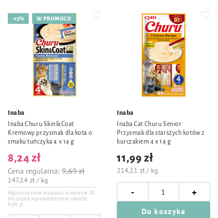
-15%
W PROMOCJI
Inaba
Inaba
Inaba Churu Skin&Coat
Inaba Cat Churu Senior
Kremowy przysmak dla kota o
Przysmak dla starszych kotów z
smaku tuńczyka 4 x 14 g
kurczakiem 4 x 14 g
8,24 zł
11,99 zł
Cena regularna:
9,69 zł
214,11 zł / kg
147,14 zł / kg
-
+
Najniższa cena produktu w okresie 30
dni przed wprowadzeniem obniżki:
9,69 zł
Do koszyka