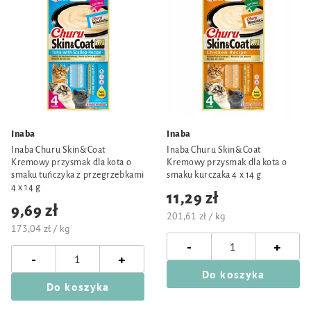
Inaba
Inaba
Inaba Churu Skin&Coat
Inaba Churu Skin&Coat
Kremowy przysmak dla kota o
Kremowy przysmak dla kota o
smaku tuńczyka z przegrzebkami
smaku kurczaka 4 x 14 g
4 x 14 g
11,29 zł
9,69 zł
201,61 zł / kg
173,04 zł / kg
-
+
-
+
Do koszyka
Do koszyka