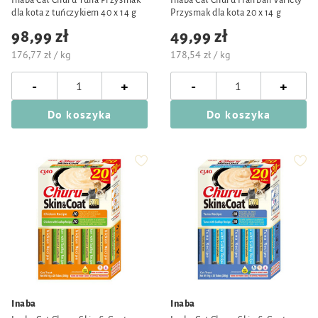
Inaba Cat Churu Tuna Przysmak
Inaba Cat Churu Hairball Variety
dla kota z tuńczykiem 40 x 14 g
Przysmak dla kota 20 x 14 g
98,99 zł
49,99 zł
176,77 zł / kg
178,54 zł / kg
-
-
+
+
Do koszyka
Do koszyka
Inaba
Inaba