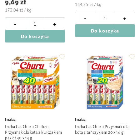
9,69 zł
154,75 zł / kg
173,04 zł / kg
-
+
-
+
Do koszyka
Do koszyka
Inaba
Inaba
Inaba Cat Churu Chicken
Inaba Cat Churu Przysmak dla
Przysmak dla kota z kurczakiem
kota z tuńczykiem 20 x 14 g
pakiet 40 x 14 g