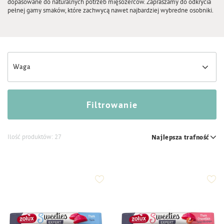
dopasowane do naturalnych potrzeb mięsożerców. Zapraszamy do odkrycia
pełnej gamy smaków, które zachwycą nawet najbardziej wybredne osobniki.
Waga
Filtrowanie
Ilość produktów:
27
Najlepsza trafność