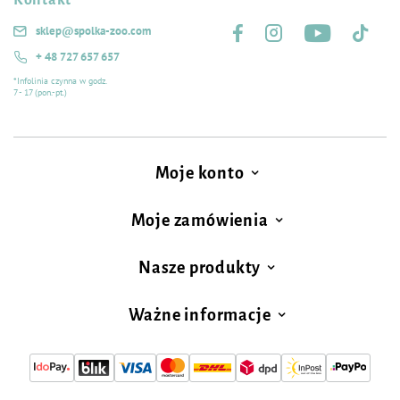
Kontakt
Śledź nas na:
sklep@spolka-zoo.com
+ 48 727 657 657
*Infolinia czynna w godz.
7 - 17 (pon.-pt.)
Moje konto
Moje zamówienia
Nasze produkty
Ważne informacje