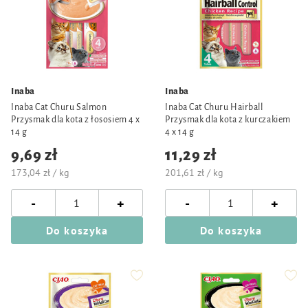
Inaba
Inaba
Inaba Cat Churu Salmon
Inaba Cat Churu Hairball
Przysmak dla kota z łososiem 4 x
Przysmak dla kota z kurczakiem
14 g
4 x 14 g
9,69 zł
11,29 zł
173,04 zł / kg
201,61 zł / kg
-
-
+
+
Do koszyka
Do koszyka