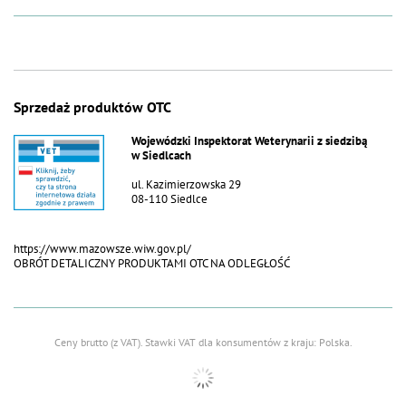
Sprzedaż produktów OTC
Wojewódzki Inspektorat Weterynarii z siedzibą
w Siedlcach
ul. Kazimierzowska 29
08-110 Siedlce
https://www.mazowsze.wiw.gov.pl/
OBRÓT DETALICZNY PRODUKTAMI OTC NA ODLEGŁOŚĆ
Ceny brutto (z VAT).
Stawki VAT dla konsumentów z kraju:
Polska
.