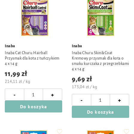
Inaba
Inaba
Inaba Cat Churu Hairball
Inaba Churu Skin&Coat
Przysmak dla kota z tuńczykiem
Kremowy przysmak dla kota o
4 x 14 g
smaku kurczaka z przegrzebkami
4 x 14 g
11,99 zł
9,69 zł
214,11 zł / kg
173,04 zł / kg
-
+
-
+
Do koszyka
Do koszyka