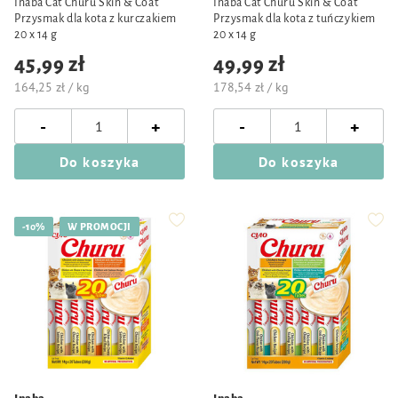
Inaba Cat Churu Skin & Coat
Inaba Cat Churu Skin & Coat
Przysmak dla kota z kurczakiem
Przysmak dla kota z tuńczykiem
20 x 14 g
20 x 14 g
45,99 zł
49,99 zł
164,25 zł / kg
178,54 zł / kg
-
-
+
+
Do koszyka
Do koszyka
-10%
W PROMOCJI