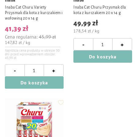
Inaba
Inaba
Inaba Cat Churu Variety
Inaba Cat Churu Przysmak dla
Przysmak dla kota z kurczakiem i
kota z kurczakiem 20 x 14 g
wołowiną 20 x 14 g
49,99 zł
41,39 zł
178,54 zł / kg
Cena regularna:
45,99 zł
147,82 zł / kg
-
+
Najniższa cena produktu w okresie 30
dni przed wprowadzeniem obniżki:
Do koszyka
45,99 zł
-
+
Do koszyka