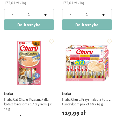
173,04 zł / kg
173,04 zł / kg
-
-
+
+
Do koszyka
Do koszyka
Inaba
Inaba
Inaba Cat Churu Przysmak dla
Inaba Churu Przysmak dla kota z
kota z łososiem i tuńczykiem 4 x
tuńczykiem pakiet 60 x 14 g
14 g
129,99 zł