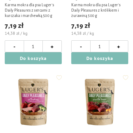
Karma mokra dla psa Luger's
Karma mokra dla psa Luger's
Daily Pleasures z sercami z
Daily Pleasures z królikiem i
kurczaka i marchewką 500 g
żurawiną 500 g
7,19 zł
7,19 zł
14,38 zł / kg
14,38 zł / kg
-
-
+
+
Do koszyka
Do koszyka