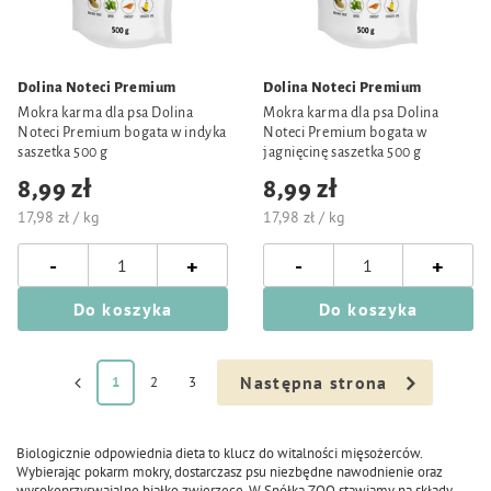
Dolina Noteci Premium
Dolina Noteci Premium
Mokra karma dla psa Dolina
Mokra karma dla psa Dolina
Noteci Premium bogata w indyka
Noteci Premium bogata w
saszetka 500 g
jagnięcinę saszetka 500 g
8,99 zł
8,99 zł
17,98 zł / kg
17,98 zł / kg
-
-
+
+
Do koszyka
Do koszyka
Następna strona
1
2
3
Biologicznie odpowiednia dieta to klucz do witalności mięsożerców.
Wybierając pokarm mokry, dostarczasz psu niezbędne nawodnienie oraz
wysokoprzyswajalne białko zwierzęce. W Spółka ZOO stawiamy na składy