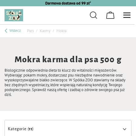
Darmowa dostawa od 99 zł*
Wstecz
Pies
Karmy
Mokra
Mokra karma dla psa 500 g
Biologicznie odpowiednia dieta to klucz do witalności mięsożerców.
Wybierając pokarm mokry, dostarczasz psu niezbędne nawodnienie oraz
wysokoprzyswajalne białko zwierzęce. W Spółka ZOO stawiamy na składy
bez zbędnych wypełniaczy, które wspierają naturalną kondycję Twojego
podopiecznego. Sprawdź naszą ofertę i zadbaj o zdrowie swojego psa już
dziś.
Kategorie (
11
)