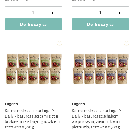
-
-
+
+
Do koszyka
Do koszyka
Luger's
Luger's
Karma mokra dla psa Luger's
Karma mokra dla psa Luger's
Daily Pleasures z sercami z gęsi,
Daily Pleasures ze schabem
brokułem i zielonym groszkiem
wieprzowym, ziemniakiem i
zestaw 10 x 500 g
pietruszką zestaw 10 x 500 g