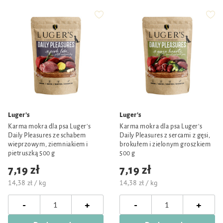
Luger's
Luger's
Karma mokra dla psa Luger's
Karma mokra dla psa Luger's
Daily Pleasures ze schabem
Daily Pleasures z sercami z gęsi,
wieprzowym, ziemniakiem i
brokułem i zielonym groszkiem
pietruszką 500 g
500 g
7,19 zł
7,19 zł
14,38 zł / kg
14,38 zł / kg
-
-
+
+