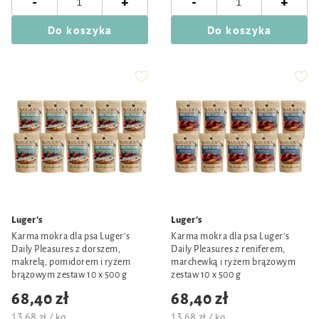
-
-
+
+
Do koszyka
Do koszyka
Luger's
Luger's
Karma mokra dla psa Luger's
Karma mokra dla psa Luger's
Daily Pleasures z dorszem,
Daily Pleasures z reniferem,
makrelą, pomidorem i ryżem
marchewką i ryżem brązowym
brązowym zestaw 10 x 500 g
zestaw 10 x 500 g
68,40 zł
68,40 zł
13,68 zł / kg
13,68 zł / kg