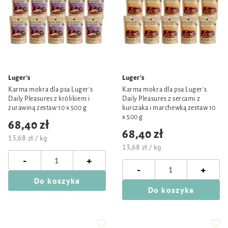
Luger's
Luger's
Karma mokra dla psa Luger's
Karma mokra dla psa Luger's
Daily Pleasures z królikiem i
Daily Pleasures z sercami z
żurawiną zestaw 10 x 500 g
kurczaka i marchewką zestaw 10
x 500 g
68,40 zł
68,40 zł
13,68 zł / kg
13,68 zł / kg
-
+
-
+
Do koszyka
Do koszyka