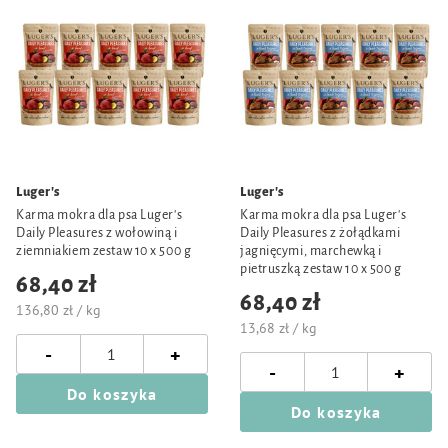
Luger's
Luger's
Karma mokra dla psa Luger's
Karma mokra dla psa Luger's
Daily Pleasures z wołowiną i
Daily Pleasures z żołądkami
ziemniakiem zestaw 10 x 500 g
jagnięcymi, marchewką i
pietruszką zestaw 10 x 500 g
68,40 zł
68,40 zł
136,80 zł / kg
13,68 zł / kg
-
+
-
+
Do koszyka
Do koszyka