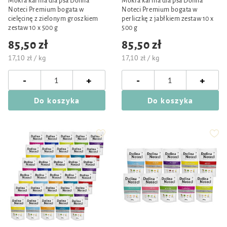
Mokra karma dla psa Dolina
Mokra karma dla psa Dolina
Noteci Premium bogata w
Noteci Premium bogata w
cielęcinę z zielonym groszkiem
perliczkę z jabłkiem zestaw 10 x
zestaw 10 x 500 g
500 g
85,50 zł
85,50 zł
17,10 zł / kg
17,10 zł / kg
-
-
+
+
Do koszyka
Do koszyka