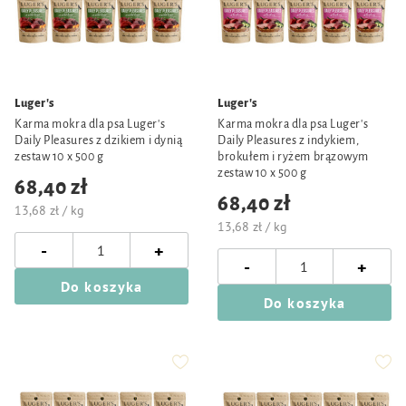
Luger's
Luger's
Karma mokra dla psa Luger's
Karma mokra dla psa Luger's
Daily Pleasures z dzikiem i dynią
Daily Pleasures z indykiem,
zestaw 10 x 500 g
brokułem i ryżem brązowym
zestaw 10 x 500 g
68,40 zł
68,40 zł
13,68 zł / kg
13,68 zł / kg
-
+
-
+
Do koszyka
Do koszyka