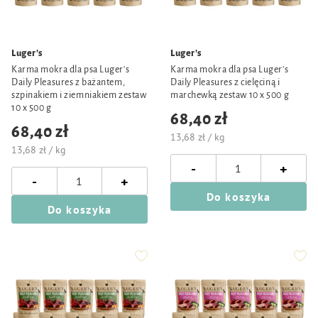
Luger's
Luger's
Karma mokra dla psa Luger's
Karma mokra dla psa Luger's
Daily Pleasures z bażantem,
Daily Pleasures z cielęciną i
szpinakiem i ziemniakiem zestaw
marchewką zestaw 10 x 500 g
10 x 500 g
68,40 zł
68,40 zł
13,68 zł / kg
13,68 zł / kg
-
+
-
+
Do koszyka
Do koszyka