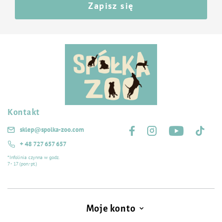
Zapisz się
lipidowo-węglowodanową,
bez sztucznych aromatów, barwników i polepszaczy smaku,
bez konserwantów,
bez dodatku zbóż.
Kontakt
Śledź nas na:
sklep@spolka-zoo.com
+ 48 727 657 657
*Infolinia czynna w godz.
7 - 17 (pon.-pt.)
Moje konto