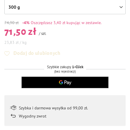
300 g
74,90 zł
-4%
Oszczędzasz
3,40 zł kupując w zestawie.
71,50 zł
/
szt.
23,83 zł / kg
Dodaj do ulubionych
Szybkie zakupy
1-Click
(bez rejestracji)
Szybka i darmowa wysyłka od 99,00 zł.
Wygodny zwrot