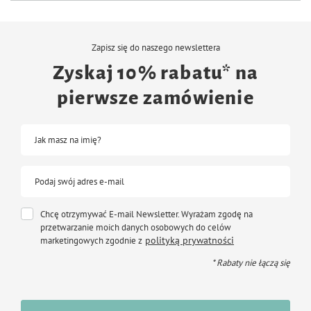
80% mięsa i produktów pochodzenia zwierzęcego,
gatunki mięsa o wyjątkowych właściwościach,
Zapisz się do naszego newslettera
wysokiej jakości białko o strawności na poziomie 90-95%,
Zyskaj 10% rabatu* na
receptura oparta na nieprzetworzonych surowcach,
pierwsze zamówienie
gotowy produkt przetworzony w minimalnym stopniu, niezbędnym do
zapewnienia mu bezpieczeństwa mikrobiologicznego i trwałości,
Jak masz na imię?
składniki mineralne i witaminy w najlepiej przyswajalnej postaci,
cenne naturalne dodatki dietetyczne i funkcjonalne:
Podaj swój adres e-mail
drożdże piwne zawierające prebiotyki: mannanooligosacharydy i β-
glukany – wspierające odporność,
Chcę otrzymywać E-mail Newsletter. Wyrażam zgodę na
przetwarzanie moich danych osobowych do celów
wodorosty morskie – dostarczające łatwo przyswajalnych składników
mineralnych i witamin,
polityką prywatności
marketingowych zgodnie z
* Rabaty nie łączą się
omułek nowozelandzki, glukozamina i siarczan chondroityny – dbające o
stawy i skórę,
siemię lniane, psyllium (babka płesznik), juka Mojve – sprzyjające
prawidłowemu działaniu przewodu pokarmowego i regulujące gospodarkę