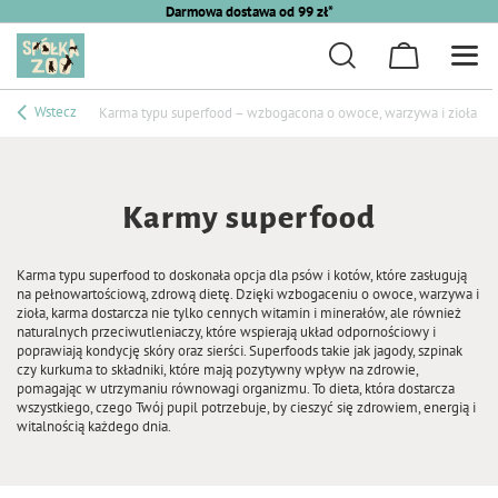
Darmowa dostawa od 99 zł*
Wstecz
Karma typu superfood – wzbogacona o owoce, warzywa i zioła
Karmy superfood
Karma typu superfood to doskonała opcja dla psów i kotów, które zasługują
na pełnowartościową, zdrową dietę. Dzięki wzbogaceniu o owoce, warzywa i
zioła, karma dostarcza nie tylko cennych witamin i minerałów, ale również
naturalnych przeciwutleniaczy, które wspierają układ odpornościowy i
poprawiają kondycję skóry oraz sierści. Superfoods takie jak jagody, szpinak
czy kurkuma to składniki, które mają pozytywny wpływ na zdrowie,
pomagając w utrzymaniu równowagi organizmu. To dieta, która dostarcza
wszystkiego, czego Twój pupil potrzebuje, by cieszyć się zdrowiem, energią i
witalnością każdego dnia.