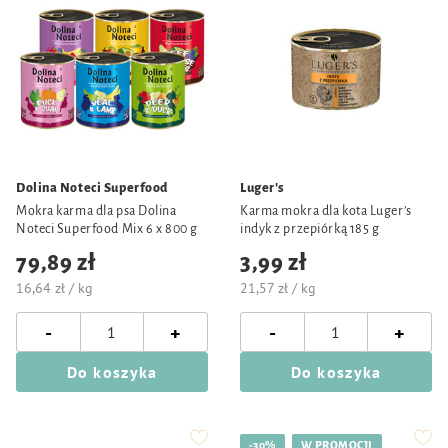
Dolina Noteci Superfood
Luger's
Mokra karma dla psa Dolina
Karma mokra dla kota Luger’s
Noteci Superfood Mix 6 x 800 g
indyk z przepiórką 185 g
79,89 zł
3,99 zł
16,64 zł / kg
21,57 zł / kg
-
-
+
+
Do koszyka
Do koszyka
-30%
W PROMOCJI