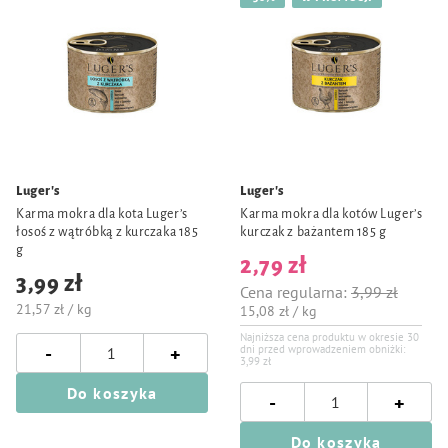
Luger's
Luger's
Karma mokra dla kota Luger’s
Karma mokra dla kotów Luger’s
łosoś z wątróbką z kurczaka 185
kurczak z bażantem 185 g
g
2,79 zł
3,99 zł
Cena regularna:
3,99 zł
21,57 zł / kg
15,08 zł / kg
Najniższa cena produktu w okresie 30
-
+
dni przed wprowadzeniem obniżki:
3,99 zł
Do koszyka
-
+
Do koszyka