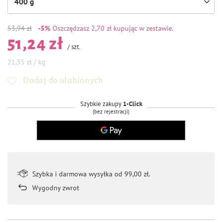
400 g
53,94 zł
-5%
Oszczędzasz
2,70 zł kupując w zestawie.
51,24 zł
/
szt.
21,35 zł / kg
Dodaj do ulubionych
Szybkie zakupy
1-Click
(bez rejestracji)
Szybka i darmowa wysyłka od 99,00 zł.
Wygodny zwrot