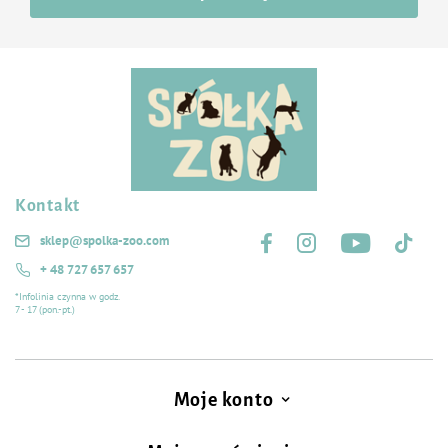
lipidowo-węglowodanową,
bez sztucznych aromatów, barwników i polepszaczy smaku,
bez konserwantów,
bez dodatku zbóż.
Kontakt
Śledź nas na:
sklep@spolka-zoo.com
+ 48 727 657 657
*Infolinia czynna w godz.
7 - 17 (pon.-pt.)
Moje konto