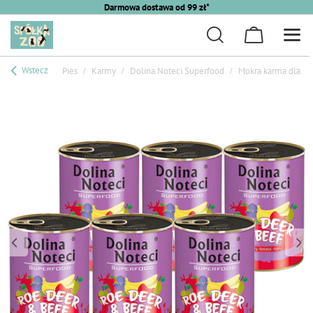
Darmowa dostawa od 99 zł*
Wstecz
Pies
Karmy
Dolina Noteci Superfood
Mokra karma dla ps