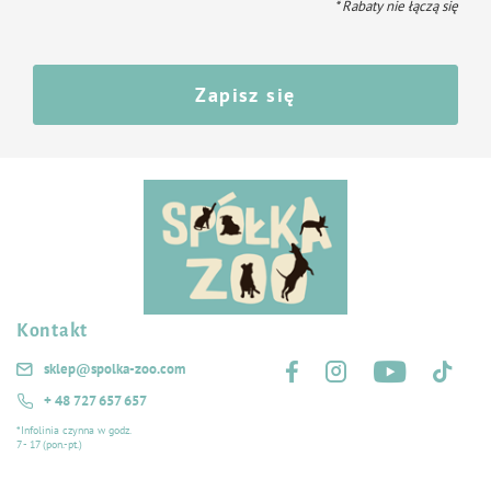
* Rabaty nie łączą się
Zapisz się
Kontakt
Śledź nas na:
sklep@spolka-zoo.com
+ 48 727 657 657
*Infolinia czynna w godz.
7 - 17 (pon.-pt.)