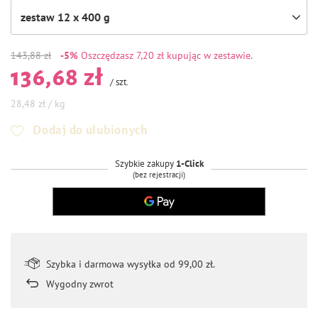
zestaw 12 x 400 g
143,88 zł
-5%
Oszczędzasz
7,20 zł kupując w zestawie.
136,68 zł
/
szt.
28,48 zł / kg
Dodaj do ulubionych
Szybkie zakupy
1-Click
(bez rejestracji)
Szybka i darmowa wysyłka od 99,00 zł.
Wygodny zwrot