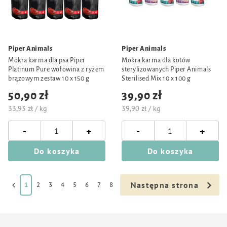
Piper Animals
Piper Animals
Mokra karma dla psa Piper
Mokra karma dla kotów
Platinum Pure wołowina z ryżem
sterylizowanych Piper Animals
brązowym zestaw 10 x 150 g
Sterilised Mix 10 x 100 g
50,90 zł
39,90 zł
33,93 zł / kg
39,90 zł / kg
-
-
+
+
Do koszyka
Do koszyka
Następna strona
1
2
3
4
5
6
7
8