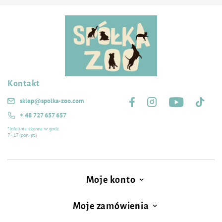
Kontakt
Śledź nas na:
sklep@spolka-zoo.com
+ 48 727 657 657
*Infolinia czynna w godz.
7 - 17 (pon.-pt.)
Moje konto
Moje zamówienia