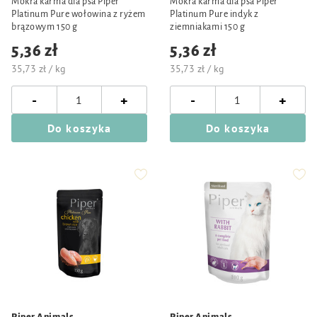
Mokra karma dla psa Piper
Mokra karma dla psa Piper
Platinum Pure wołowina z ryżem
Platinum Pure indyk z
brązowym 150 g
ziemniakami 150 g
5,36 zł
5,36 zł
35,73 zł / kg
35,73 zł / kg
-
-
+
+
Do koszyka
Do koszyka