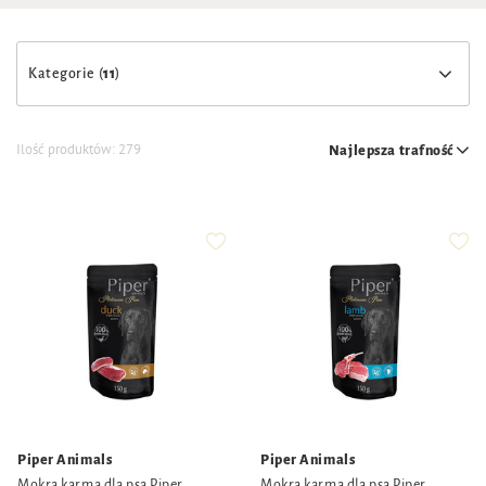
Kategorie (
11
)
Ilość produktów:
279
Najlepsza trafność
Piper Animals
Piper Animals
Mokra karma dla psa Piper
Mokra karma dla psa Piper