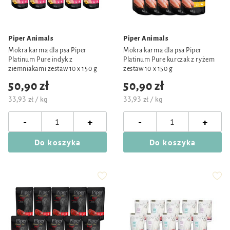
Piper Animals
Piper Animals
Mokra karma dla psa Piper
Mokra karma dla psa Piper
Platinum Pure indyk z
Platinum Pure kurczak z ryżem
ziemniakami zestaw 10 x 150 g
zestaw 10 x 150 g
50,90 zł
50,90 zł
33,93 zł / kg
33,93 zł / kg
-
-
+
+
Do koszyka
Do koszyka