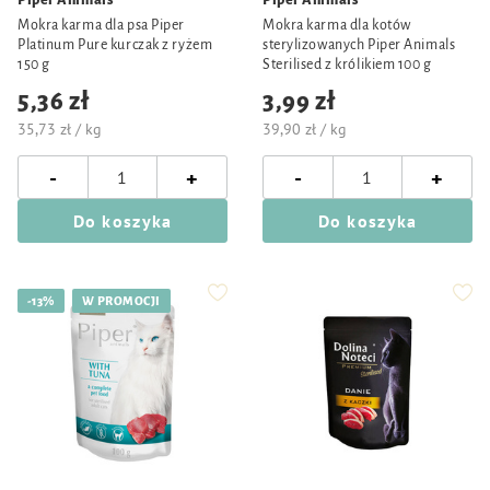
Piper Animals
Piper Animals
Mokra karma dla psa Piper
Mokra karma dla kotów
Platinum Pure kurczak z ryżem
sterylizowanych Piper Animals
150 g
Sterilised z królikiem 100 g
5,36 zł
3,99 zł
35,73 zł / kg
39,90 zł / kg
-
-
+
+
Do koszyka
Do koszyka
-13%
W PROMOCJI