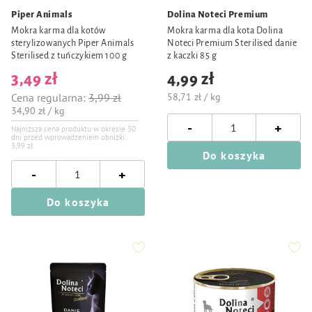
Piper Animals
Dolina Noteci Premium
Mokra karma dla kotów
Mokra karma dla kota Dolina
sterylizowanych Piper Animals
Noteci Premium Sterilised danie
Sterilised z tuńczykiem 100 g
z kaczki 85 g
3,49 zł
4,99 zł
Cena regularna:
3,99 zł
58,71 zł / kg
34,90 zł / kg
-
+
Najniższa cena produktu w okresie 30
dni przed wprowadzeniem obniżki:
3,99 zł
Do koszyka
-
+
Do koszyka