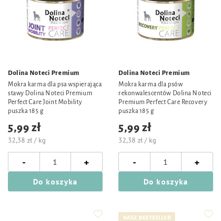
Dolina Noteci Premium
Dolina Noteci Premium
Mokra karma dla psa wspierająca
Mokra karma dla psów
stawy Dolina Noteci Premium
rekonwalescentów Dolina Noteci
Perfect Care Joint Mobility
Premium Perfect Care Recovery
puszka 185 g
puszka 185 g
5,99 zł
5,99 zł
32,38 zł / kg
32,38 zł / kg
-
-
+
+
Do koszyka
Do koszyka
NASZ BESTSELLER