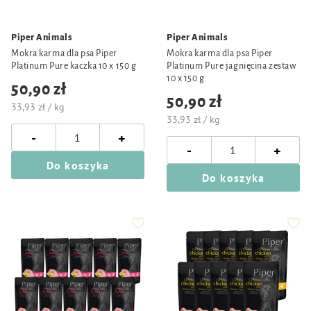
Piper Animals
Piper Animals
Mokra karma dla psa Piper
Mokra karma dla psa Piper
Platinum Pure kaczka 10 x 150 g
Platinum Pure jagnięcina zestaw
10 x 150 g
50,90 zł
50,90 zł
33,93 zł / kg
33,93 zł / kg
-
+
-
+
Do koszyka
Do koszyka