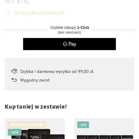
58,71 zł / kg
Dodaj do ulubionych
Szybkie zakupy
1-Click
(bez rejestracji)
Szybka i darmowa wysyłka od 99,00 zł.
Wygodny zwrot
Kup taniej w zestawie!
NAJLEPSZA OFERTA
-5%
-14%