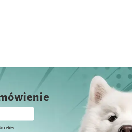
amówienie
do celów