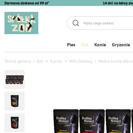
Darmowa dostawa od 99 zł*
14 dni na łatwy zw
Pies
Kot
Konie
Gryzonie
Strona główna
Kot
Karmy
MIX/Zestawy
Mokra karma dla k