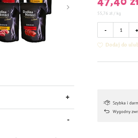
47,40 z
55,76 zł / kg
-
Dodaj do ulu
Szybka i dar
Wygodny zwr