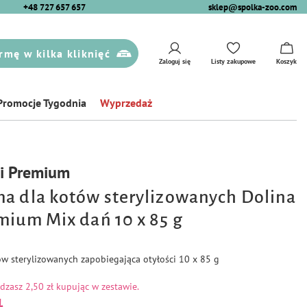
+48 727 657 657
sklep@spolka-zoo.com
rmę w kilka kliknięć
Zaloguj się
Listy zakupowe
Koszyk
Promocje Tygodnia
Wyprzedaż
ci Premium
a dla kotów sterylizowanych Dolina
mium Mix dań 10 x 85 g
w sterylizowanych zapobiegająca otyłości 10 x 85 g
ędzasz
2,50 zł kupując w zestawie.