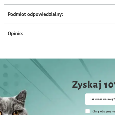
Gwarancja:
Podmiot odpowiedzialny:
• niezmiennego składu surowcowego zapewniającego wysoką jakość pokarm
• wysokiej strawności białka – na poziomie 90-95%,
• pokrycia zapotrzebowania na wszystkie składniki odżywcze.
Opinie:
Zyskaj 1
Jak masz na imię?
Chcę otrzymywa