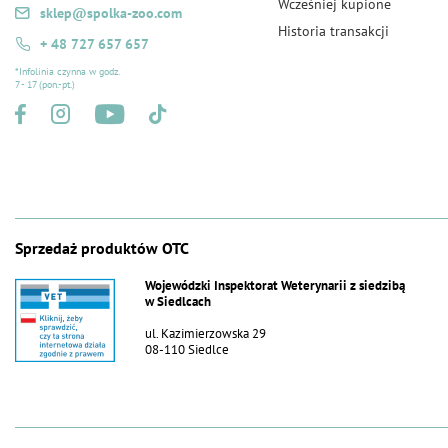
Wcześniej kupione
sklep@spolka-zoo.com
Historia transakcji
+ 48 727 657 657
*Infolinia czynna w godz.
7 - 17 (pon.-pt.)
Sprzedaż produktów OTC
Wojewódzki Inspektorat Weterynarii z siedzibą
w Siedlcach
ul. Kazimierzowska 29
08-110 Siedlce