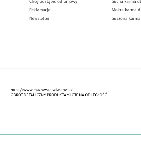
Chcę odstąpić od umowy
Sucha karma dl
Reklamacje
Mokra karma d
Newsletter
Suszona karma 
https://www.mazowsze.wiw.gov.pl/
OBRÓT DETALICZNY PRODUKTAMI OTC NA ODLEGŁOŚĆ