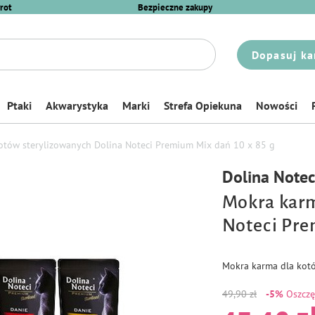
rot
Bezpieczne zakupy
Dopasuj ka
Ptaki
Akwarystyka
Marki
Strefa Opiekuna
Nowości
otów sterylizowanych Dolina Noteci Premium Mix dań 10 x 85 g
Dolina Note
Mokra karm
Noteci Pre
Mokra karma dla kotó
49,90 zł
-5%
Oszcz