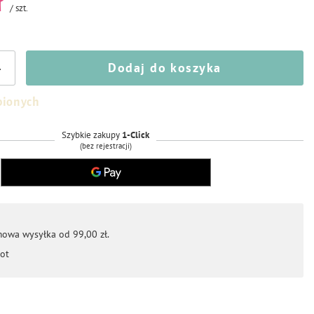
ł
/
szt.
Dodaj do koszyka
+
bionych
Szybkie zakupy
1-Click
(bez rejestracji)
mowa wysyłka od 99,00 zł.
ot