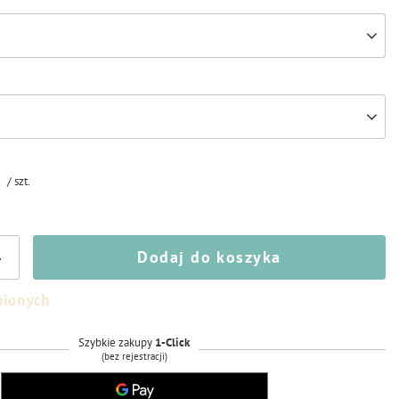
/
szt.
Dodaj do koszyka
+
bionych
Szybkie zakupy
1-Click
(bez rejestracji)