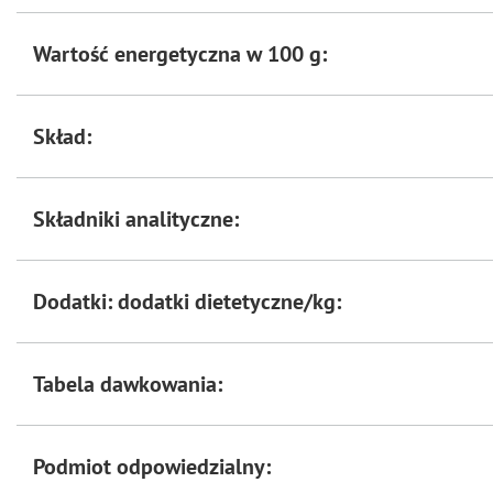
składników mineralnych
Wartość energetyczna w 100 g:
Min. 80% mięsa i
Wspiera kości i stawy
produktów pochodzenia
zwierzęcego
Skład:
Składniki analityczne:
Dodatki: dodatki dietetyczne/kg:
Tabela dawkowania:
Podmiot odpowiedzialny: