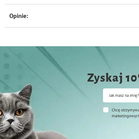
Opinie:
Zyskaj 1
Jak masz na imię?
Chcę otrzymywa
marketingowych