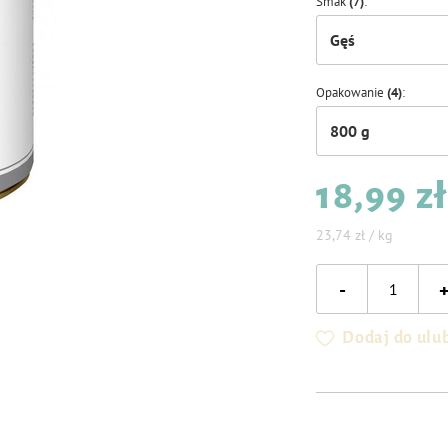
Smak
(7)
Gęś
Opakowanie
(4)
800 g
18,99 zł
23,74 zł / kg
-
Dodaj do ulu