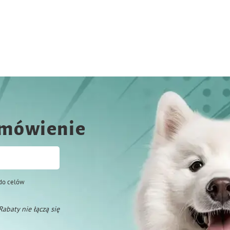
amówienie
do celów
 Rabaty nie łączą się