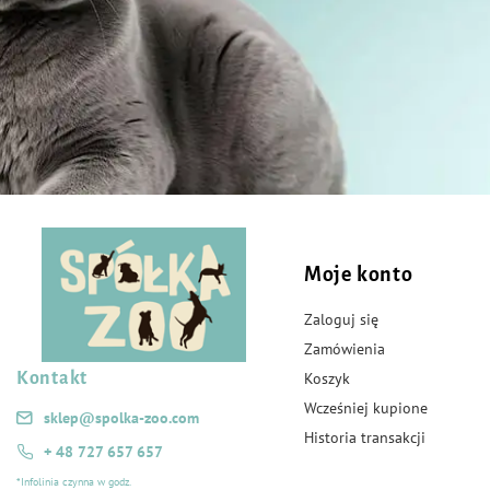
Moje konto
Zaloguj się
Zamówienia
Kontakt
Koszyk
Wcześniej kupione
sklep@spolka-zoo.com
Historia transakcji
+ 48 727 657 657
*Infolinia czynna w godz.