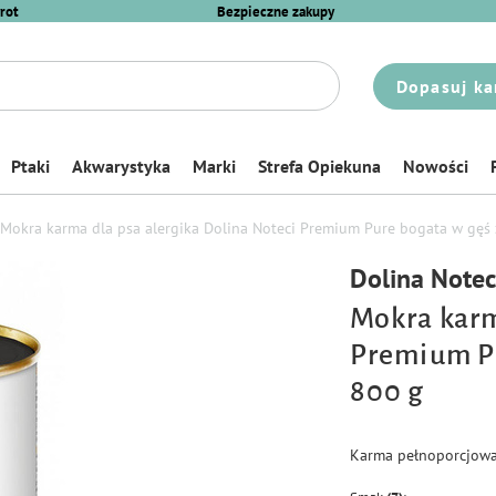
rot
Bezpieczne zakupy
Dopasuj ka
Ptaki
Akwarystyka
Marki
Strefa Opiekuna
Nowości
Mokra karma dla psa alergika Dolina Noteci Premium Pure bogata w gęś 
Dolina Note
Mokra karm
Premium Pu
800 g
Karma pełnoporcjowa 