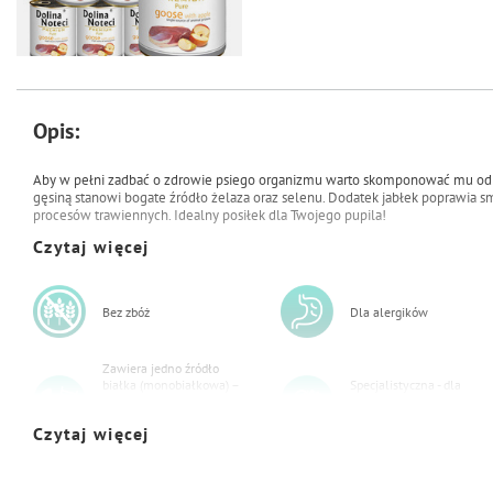
Opis:
108,24 zł
113,94 zł
Mokra karma dla psa alergika
Aby w pełni zadbać o zdrowie psiego organizmu warto skomponować mu od
Dolina Noteci Premium Pure
gęsiną stanowi bogate źródło żelaza oraz selenu. Dodatek jabłek poprawia s
bogata w gęś z jabłkiem zestaw 6 x
procesów trawiennych. Idealny posiłek dla Twojego pupila!
800 g
Czytaj więcej
Bez zbóż
Dla alergików
Zawiera jedno źródło
białka (monobiałkowa) –
Specjalistyczna - dla
idealna dla zwierząt z
zwierząt o konkretnych
nietolerancjami
potrzebach żywieniowych
Czytaj więcej
pokarmowymi
Zawiera zestaw witamin i
Wspiera odporność