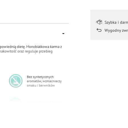
Szybka i dar
Wygodny zwr
powiednią dietę. Monobiałkowa karma z
makowitość oraz reguluje przebieg
Bez syntetycznych
aromatów, wzmacniaczy
smaku i barwników
Wspiera florę bakteryjną
jelit
Zawiera nienasycone