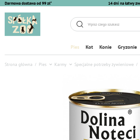
Darmowa dostawa od 99 zł*
14 dni na łatwy zw
Pies
Kot
Konie
Gryzonie
Strona główna
Pies
Karmy
Specjalne potrzeby żywieniowe