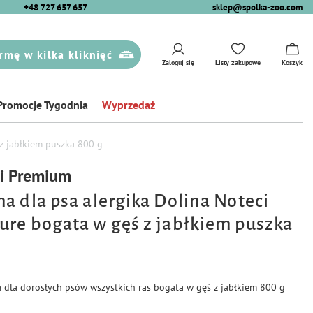
+48 727 657 657
sklep@spolka-zoo.com
rmę w kilka kliknięć
Zaloguj się
Listy zakupowe
Koszyk
Promocje Tygodnia
Wyprzedaż
z jabłkiem puszka 800 g
ci Premium
a dla psa alergika Dolina Noteci
re bogata w gęś z jabłkiem puszka
dla dorosłych psów wszystkich ras bogata w gęś z jabłkiem 800 g